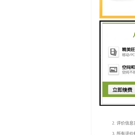
只接受一次
满意度评价
满意度评价
三件：满意
液晶窗口评
音提示，网
是管理层对
的矛盾化解
如江客户评
1. 液晶
2. 评价信
3. 所有