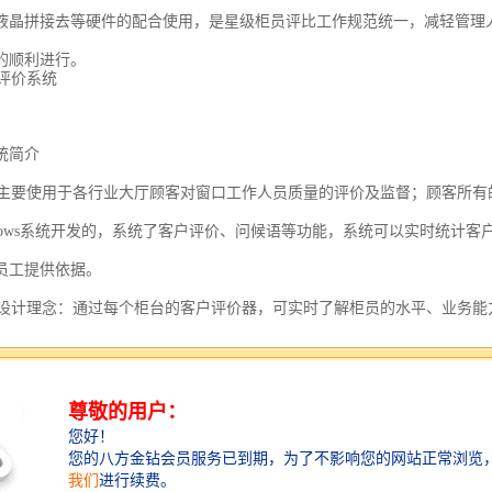
液晶拼接去等硬件的配合使用，是星级柜员评比工作规范统一，减轻管理
的顺利进行。
统简介
要使用于各行业大厅顾客对窗口工作人员质量的评价及监督；顾客所有
ndows系统开发的，系统了客户评价、问候语等功能，系统可以实时统计
员工提供依据。
计理念：通过每个柜台的客户评价器，可实时了解柜员的水平、业务能
柜台的客户投诉、处理突发事件、数据网络传输可实时询所有网点的客户
1、具有非常满意、满意、一般和不满意四种评价功能。2、在人员办理
价选项对人员的工作质量进行评价。4、拥有强大的报表和历史询功能。5