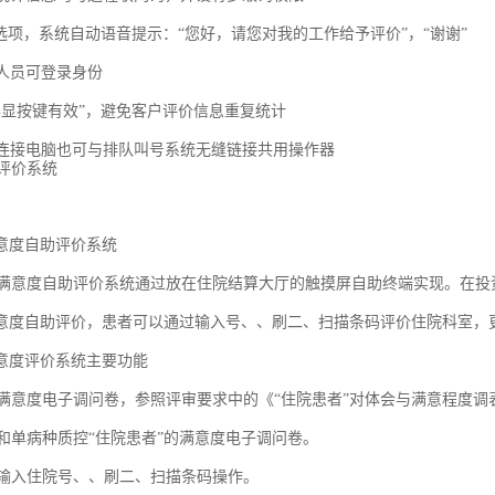
价”选项，系统自动语音提示：“您好，请您对我的工作给予评价”，“谢谢”
作人员可登录身份
限异显按键有效”，避免客户评价信息重复统计
可单连接电脑也可与排队叫号系统无缝链接共用操作器
意度自助评价系统
意度自助评价系统通过放在住院结算大厅的触摸屏自助终端实现。在投
意度自助评价，患者可以通过输入号、、刷二、扫描条码评价住院科室，
意度评价系统主要功能
住院满意度电子调问卷，参照评审要求中的《“住院患者”对体会与满意程度
径和单病种质控“住院患者”的满意度电子调问卷。
患者输入住院号、、刷二、扫描条码操作。