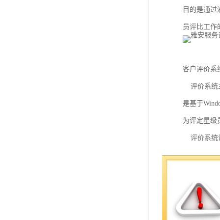
教学一体机
目的是通过
员评比工作
自助终端机
多媒体广告机
客户评价系
触摸广告机
评价系统主
条形屏数字标牌
是基于Wi
预防接种排队叫号
为评定星级
评价系统设
据，了解各
表。
功能特点：
照相应的评