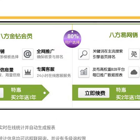
评价结果，时间可根据需要自行设置。
器功能特点
器接受顾客综合评价和意见评价，评分等级分为非常满意、满意、一般
、一般、不满意。
价管理系统是基于Windows系统开发，系统集顾客评价、一米线提示
络传输以及多元化的精巧外观，系统实时统计顾客对窗口质量的评价意见
每位员工的工作情况一目了然。若有顾客不满意，后台管理将会自动发出
在计划的初始阶段。
价系统的主要功能特点如下：
显示界面，微电脑主控，操作简便，完全面维护。
息实时在线统计并自动生成报表
评价统计信息均可远程联网询，并设有多级询权限