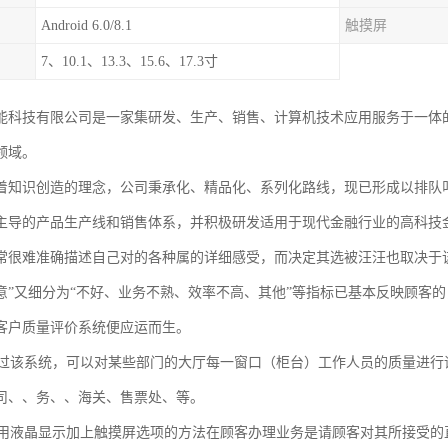
Android 6.0/8.1
触摸屏
7、10.1、13.3、15.6、17.3寸
能科技有限公司是一家集研发、生产、销售、计算机技术应用服务于一体
领域。
着知识创造的理念，公司秉承化、精品化、系列化路线，现已形成以排队
主导的产品生产线和销售体系，并积极研发适用于现代金融行业的高科技
常很难准确描述自己对的各种属的详细感受，而决定其选被汪汪也取决于
意”又细分为“不好、业务不熟、效率不高、其他”等指标已基本反映顾客
客户质量评价系统便应运而生。
该系统，可以对某些部门的大厅每一窗口（柜台）工作人员的质量进行
司、、务、、海关、售票处、等。
液晶显示加上触摸屏选项的方法在顾客办理业务是请顾客对其所接受的