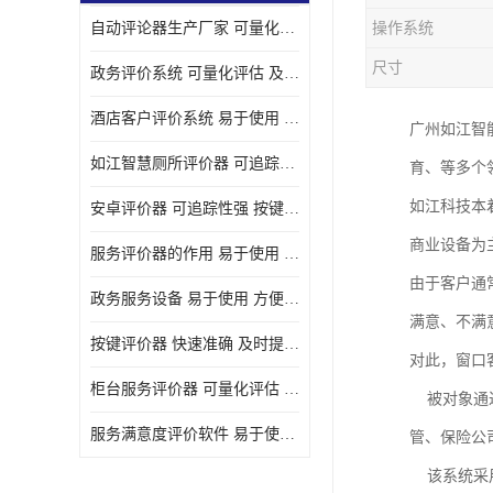
自动评论器生产厂家 可量化评估 适用于多种应用场景
操作系统
壁挂广告机
尺寸
政务评价系统 可量化评估 及时提供反馈
液晶广告机
酒店客户评价系统 易于使用 按键响应速度
广州如江智
会议一体机
如江智慧厕所评价器 可追踪性强 及时提供反馈
育、等多个
落地式广告机
如江科技本
安卓评价器 可追踪性强 按键响应速度
网络广告机
商业设备为
服务评价器的作用 易于使用 按键响应速度
自助设备终端
由于客户通
政务服务设备 易于使用 方便数据记录和分析
自助售卖机
满意、不满
按键评价器 快速准确 及时提供反馈
对此，窗口
自助查询机
柜台服务评价器 可量化评估 及时提供反馈
被对象通过
自助服务终端
服务满意度评价软件 易于使用 及时提供反馈
管、保险公
壁挂式广告机
该系统采用