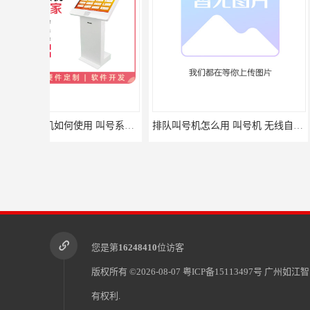
排队叫号机怎么用 叫号机 无线自助服务
您是第
16248410
位访客
版权所有 ©2026-08-07
粤ICP备15113497号
广州如江智
有权利.