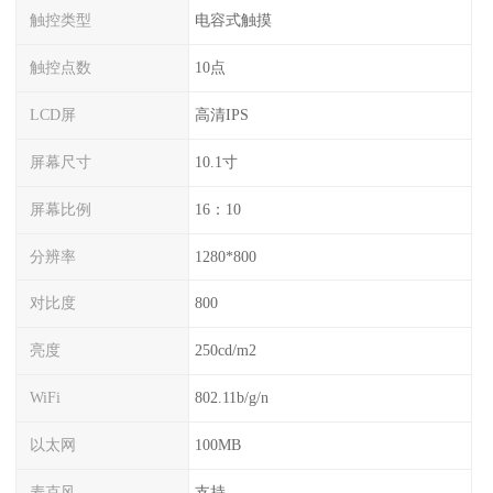
触控类型
电容式触摸
触控点数
10点
LCD屏
高清IPS
屏幕尺寸
10.1寸
屏幕比例
16：10
分辨率
1280*800
对比度
800
亮度
250cd/m2
WiFi
802.11b/g/n
以太网
100MB
麦克风
支持