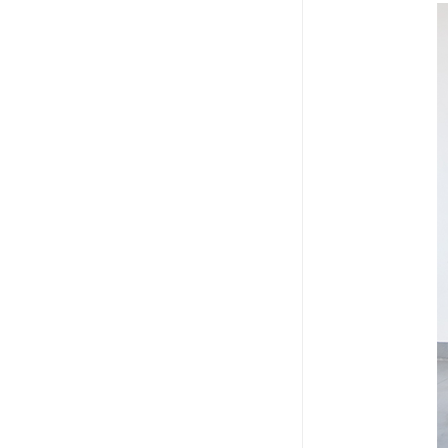
教学一体机
自助终端机
多媒体广告机
触摸广告机
条形屏数字标牌
预防接种排队叫号