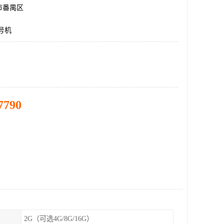
市番禺区
号机
7790
2G（可选4G/8G/16G）