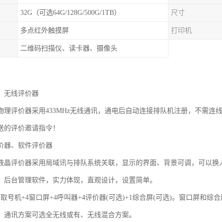
32G（可选64G/128G/500G/1TB）
尺寸
多点红外触摸屏
打印机
二维码扫描仪、读卡器、摄像头
、无线评价器
物理评价器采用433MHz无线通讯，通电后自动连接排队机注册，不需连
送的评价邀请指令！
价器、软件评价器
液晶评价器采用局域讯与排队系统关联，显示的界面、背景可调，可以换
。后台管理软件，实力体现，直观设计，设置简单。
取号机+4窗口屏+4呼叫器+4评价器(可选)+1综合屏(可选)。窗口屏和
。通讯方案可选全无线或有、无线混合方案。