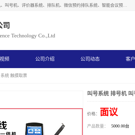
广州如江智能科技有限公司自主研排队叫号系统、工业一体机、叫号机、评价器系统、排队机、微信预约排队系统、智能会议预约系统、自助终端机、自助查询机、LED显示屏、触控一体机、平板会议一体机、教学一体机、室户外液晶广告机等生产以及解决方案，是一家高新技术企业，支持软硬件定制，全国上门安装售后服务。
公司
ce Technology Co.,Ltd
视频
公司介绍
公司动态
客
号系统 触摸取票
叫号系统 排号机 叫
面议
价格：
产品数量：
5000.00台