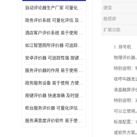
自动评论器生产厂家 可量化评估 适用于多种应用场景
硬盘
壁挂广告机
触摸屏
政务评价系统 可量化评估 及时提供反馈
液晶广告机
扩展功能
酒店客户评价系统 易于使用 按键响应速度
会议一体机
如江智慧厕所评价器 可追踪性强 及时提供反馈
1. 排号机
落地式广告机
物理评价器
安卓评价器 可追踪性强 按键响应速度
网络广告机
特别说明：
服务评价器的作用 易于使用 按键响应速度
自助设备终端
收呼叫器发
政务服务设备 易于使用 方便数据记录和分析
自助售卖机
液晶触屏评
按键评价器 快速准确 及时提供反馈
特别说明：
自助查询机
柜台服务评价器 可量化评估 及时提供反馈
可以立使用
自助服务终端
服务满意度评价软件 易于使用 及时提供反馈
标准配置：1
壁挂式广告机
或软件方案