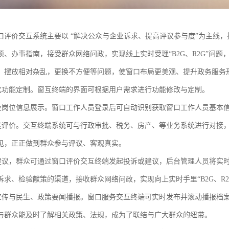
口评价交互系统主要以 “解决公众与企业诉求、提高评议参与度”为主线
项、办事指南，接受群众网络问政，实现线上实时受理“B2G、R2G”问
、摆放相对杂乱，更换不方便等问题，使窗口布局更美观、提升政务服务
功能定制。窗互终端的界面可根据用户需求进行功能修改与定制。
岗位信息展示。窗口工作人员登录后可自动识别获取窗口工作人员基本信
评价。交互终端系统可与行政审批、税务、房产、等业务系统进行对接，
见，正正做到群众参与评议、客观真实。
议，群众可通过窗口评价交互终端发起投诉或建议，后台管理人员将实时
诉求、检验献策的渠道，接收群众网络问政，实现向上实时手里“B2G、R2
传与民生、政策要闻播报。窗口服务交互终端可实时发布并滚动播报档案
与群众能及时了解相关政策、法规，成为了联结与广大群众的纽带。