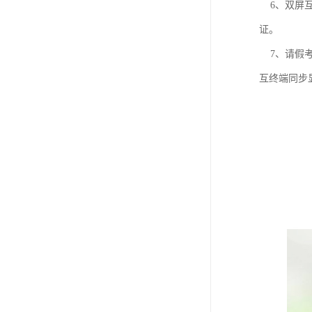
6、双屏互
证。
7、请假考
互终端同步