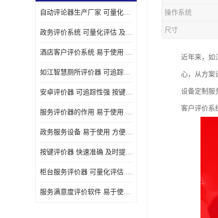
自动评论器生产厂家 可量化评估 适用于多种应用场景
操作系统
壁挂广告机
尺寸
政务评价系统 可量化评估 及时提供反馈
液晶广告机
酒店客户评价系统 易于使用 按键响应速度
近年来，如
会议一体机
如江智慧厕所评价器 可追踪性强 及时提供反馈
心，从方案
落地式广告机
设备定制服
安卓评价器 可追踪性强 按键响应速度
网络广告机
客户评价系
服务评价器的作用 易于使用 按键响应速度
自助设备终端
政务服务设备 易于使用 方便数据记录和分析
自助售卖机
按键评价器 快速准确 及时提供反馈
自助查询机
柜台服务评价器 可量化评估 及时提供反馈
自助服务终端
服务满意度评价软件 易于使用 及时提供反馈
壁挂式广告机