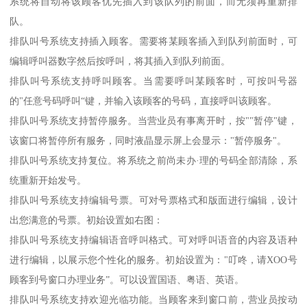
系统将自动将该顾客优先插入到该队列的前面，而无须再重新排
队。
排队叫号系统支持插入顾客。需要将某顾客插入到队列前面时，可
编辑呼叫器数字然后按呼叫，将其插入到队列前面。
排队叫号系统支持呼叫顾客。当需要呼叫某顾客时，可按叫号器
的"任意号码呼叫“键，并输入该顾客的号码，直接呼叫该顾客。
排队叫号系统支持暂停服务。当营业员有事离开时，按""暂停"键，
该窗口将暂停所有服务，同时液晶显示屏上会显示："暂停服务"。
排队叫号系统支持复位。将系统之前尚未办·理的号码全部清除，系
统重新开始发号。
排队叫号系统支持编辑号票。可对号票格式和版面进行编辑，设计
出您满意的号票。初始设置如右图：
排队叫号系统支持编辑语音呼叫格式。可对呼叫语音的内容及语种
进行编辑，以展示您个性化的服务。初始设置为："叮咚，请XOO号
顾客到号窗口办理业务”。可以设置国语、粤语、英语。
排队叫号系统支持欢迎光临功能。当顾客来到窗口前，营业员按动