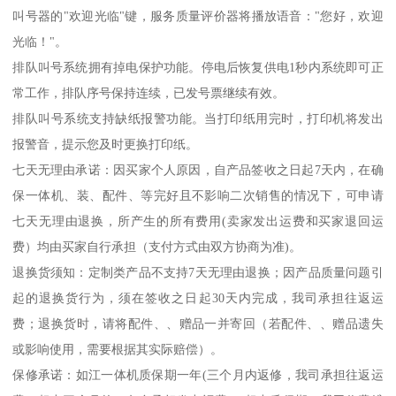
叫号器的"欢迎光临"键，服务质量评价器将播放语音："您好，欢迎
光临！"。
排队叫号系统拥有掉电保护功能。停电后恢复供电1秒内系统即可正
常工作，排队序号保持连续，已发号票继续有效。
排队叫号系统支持缺纸报警功能。当打印纸用完时，打印机将发出
报警音，提示您及时更换打印纸。
七天无理由承诺：因买家个人原因，自产品签收之日起7天内，在确
保一体机、装、配件、等完好且不影响二次销售的情况下，可申请
七天无理由退换，所产生的所有费用(卖家发出运费和买家退回运
费）均由买家自行承担（支付方式由双方协商为准)。
退换货须知：定制类产品不支持7天无理由退换；因产品质量问题引
起的退换货行为，须在签收之日起30天内完成，我司承担往返运
费；退换货时，请将配件、、赠品一并寄回（若配件、、赠品遗失
或影响使用，需要根据其实际赔偿）。
保修承诺：如江一体机质保期一年(三个月内返修，我司承担往返运