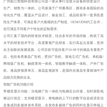
广州如江智能科技有限公司是一家从事行业显示设备的研发设计、
生产、销售为一体的。公司座落于广州番禺区，拥有多条国际的自
动化生产线，覆盖从产品设计、钣金加工、成品组装等一套系统柔
性生产体系，可满足客户大规模的生产制造、OEM/ODM代工合作，
也可满足不同客户个性化的定制需求。
公司汇集了国内的研发技术精英，结合多年的市场经验，构筑了高
水平的研发技术平台，高度重视产品研发，实行高起点发展，坚持
自主创新的发展道路。公司目前可提供客户10-98寸的液晶专显类产
品，包括各类液晶广告机，壁挂广告机、落地立式广告机、单机版/
网络版广告机、触摸查询一体机，智能教学触摸一体机、户外广告
机、液晶拼接屏单元，液晶监视器等，是国内在液晶专显领域中产
品线为完善的企业。
智能广告机功能介绍
带楼层显示功能：当电梯广告一体机与电梯后台对接，实时获取电
梯运行状态，支持楼层显示，将电梯的上下行的数字信息或语音信
息集成到多媒体发布系统，在发布多媒体广告的同时在显示终端上