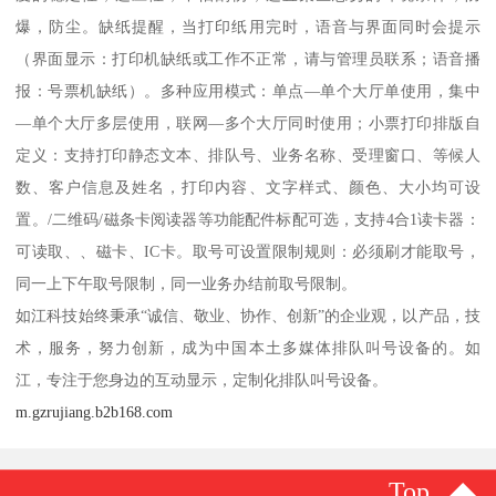
爆，防尘。缺纸提醒，当打印纸用完时，语音与界面同时会提示
（界面显示：打印机缺纸或工作不正常，请与管理员联系；语音播
报：号票机缺纸）。多种应用模式：单点—单个大厅单使用，集中
—单个大厅多层使用，联网—多个大厅同时使用；小票打印排版自
定义：支持打印静态文本、排队号、业务名称、受理窗口、等候人
数、客户信息及姓名，打印内容、文字样式、颜色、大小均可设
置。/二维码/磁条卡阅读器等功能配件标配可选，支持4合1读卡器：
可读取、、磁卡、IC卡。取号可设置限制规则：必须刷才能取号，
同一上下午取号限制，同一业务办结前取号限制。
如江科技始终秉承“诚信、敬业、协作、创新”的企业观，以产品，技
术，服务，努力创新，成为中国本土多媒体排队叫号设备的。如
江，专注于您身边的互动显示，定制化排队叫号设备。
m.gzrujiang.b2b168.com
Top