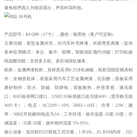
避免程序因人为错误退出，声音时高时低。
产品型号：RJ-Q88（17寸），颜色：银黑色（客户可定制）
主要功能：新型金属外壳，仿汽车外壳烤漆，外观尊贵典雅；提供
多种应用模式：单点、集中、联网，智能排队预约功能；打印机缺
纸提醒功能；支持多主机、多区域排队服务。
机柜：金属烤漆机柜，其材质采用0.25冷轧钢板，机柜流线型模具制
作；全钢质机体，表面采用汽车工艺金属烤漆，抗刮擦；面板采用
磨砂制作，防火、防磁、防静电；背板散热，外形美观；通讯接
口：RJ45标准网口接口，USB2.01标准接口或无线WiFi（需另购无线
WiFi卡）；电压：AC220V+-10% 50HZ+-1HZ； 功率：22W；频
率：50HZ开机瞬间电流为3A；工作环境：操作温度-20度-50度；存
储温度：-35度-50度；操作相对湿度 5%-95%。
核心设备：低功耗D525双核工控主板，1.8GHz，2G RAM内存，32G