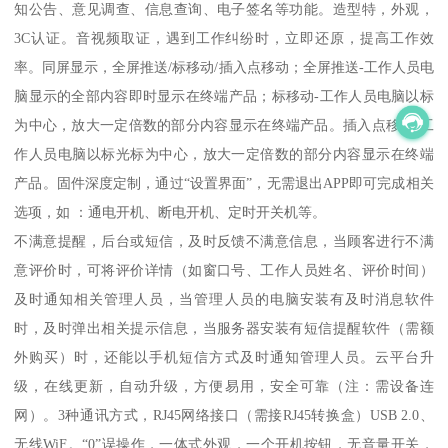
知公告、意见调查、信息查询、电子签名等功能。造型特，外观，
3C认证。音视频取证，遇到工作纠纷时，立即还原，提高工作效
率。同屏显示，全屏推送/标移动/插入点移动；全屏推送-工作人员电
脑显示的全部内容即时显示在终端产品；标移动-工作人员电脑以标
为中心，放大一定倍数的部分内容显示在终端产品。插入点移动-工
作人员电脑以标光标为中心，放大一定倍数的部分内容显示在终端
产品。固件深度定制，通过“设置界面”，无需退出APP即可完成相关
选项，如 ：通电开机、断电开机、定时开关机等。
不满意提醒，后台或短信，及时反馈不满意信息，当顾客进行不满
意评价时，可将评价详情（如窗口号、工作人员姓名、评价时间）
及时通知相关管理人员，当管理人员的电脑安装有及时消息软件
时，及时弹出相关提示信息，当服务器安装有短信提醒软件（需额
外购买）时，还能以手机短信方式及时通知管理人员。云平台升
级，在线更新，自动升级，方便易用，安全可靠（注：需设备连
网）。3种通讯方式，RJ45网络接口（需接RJ45转换盒）USB 2.0、
无线WiF。“0”误操作，一体式外观，一个开机按钮，无音量开关，