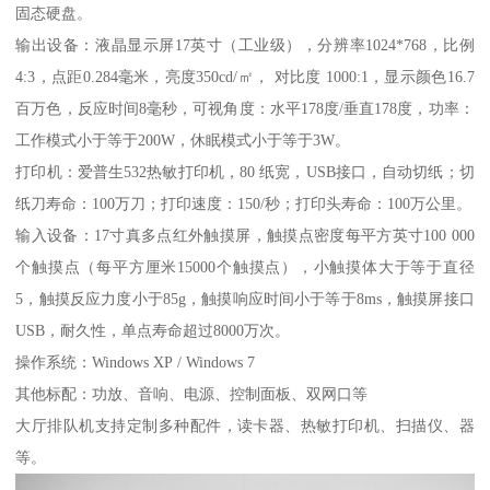
固态硬盘。
输出设备：液晶显示屏17英寸（工业级），分辨率1024*768，比例
4:3，点距0.284毫米，亮度350cd/㎡， 对比度 1000:1，显示颜色16.7
百万色，反应时间8毫秒，可视角度：水平178度/垂直178度，功率：
工作模式小于等于200W，休眠模式小于等于3W。
打印机：爱普生532热敏打印机，80 纸宽，USB接口，自动切纸；切
纸刀寿命：100万刀；打印速度：150/秒；打印头寿命：100万公里。
输入设备：17寸真多点红外触摸屏，触摸点密度每平方英寸100 000
个触摸点（每平方厘米15000个触摸点），小触摸体大于等于直径
5，触摸反应力度小于85g，触摸响应时间小于等于8ms，触摸屏接口
USB，耐久性，单点寿命超过8000万次。
操作系统：Windows XP / Windows 7
其他标配：功放、音响、电源、控制面板、双网口等
大厅排队机支持定制多种配件，读卡器、热敏打印机、扫描仪、器
等。