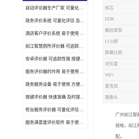
自动评论器生产厂家 可量化评估 适用于多种应用场景
核芯
壁挂广告机
DDR
政务评价系统 可量化评估 及时提供反馈
液晶广告机
触控类型
酒店客户评价系统 易于使用 按键响应速度
会议一体机
LCD屏
如江智慧厕所评价器 可追踪性强 及时提供反馈
落地式广告机
屏幕比例
安卓评价器 可追踪性强 按键响应速度
网络广告机
对比度
服务评价器的作用 易于使用 按键响应速度
WiFi
自助设备终端
政务服务设备 易于使用 方便数据记录和分析
麦克风
自助售卖机
按键评价器 快速准确 及时提供反馈
摄像头
自助查询机
柜台服务评价器 可量化评估 及时提供反馈
广州如江智能
自助服务终端
服务满意度评价软件 易于使用 及时提供反馈
规格，如江
壁挂式广告机
配。