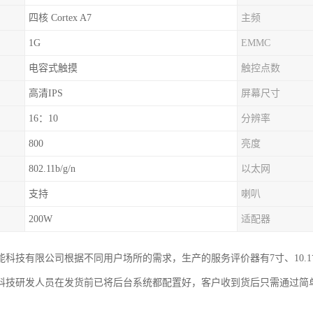
四核 Cortex A7
主频
1G
EMMC
电容式触摸
触控点数
高清IPS
屏幕尺寸
16：10
分辨率
800
亮度
802.11b/g/n
以太网
支持
喇叭
200W
适配器
科技有限公司根据不同用户场所的需求，生产的服务评价器有7寸、10.1寸、13
科技研发人员在发货前已将后台系统都配置好，客户收到货后只需通过简