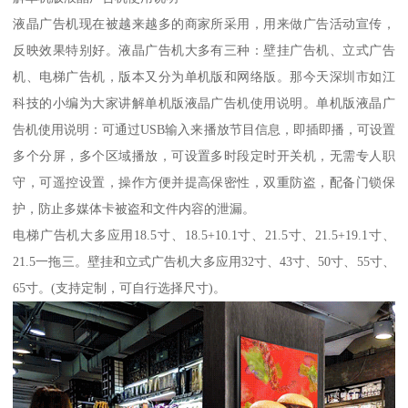
液晶广告机现在被越来越多的商家所采用，用来做广告活动宣传，
反映效果特别好。液晶广告机大多有三种：壁挂广告机、立式广告
机、电梯广告机，版本又分为单机版和网络版。那今天深圳市如江
科技的小编为大家讲解单机版液晶广告机使用说明。单机版液晶广
告机使用说明：可通过USB输入来播放节目信息，即插即播，可设置
多个分屏，多个区域播放，可设置多时段定时开关机，无需专人职
守，可遥控设置，操作方便并提高保密性，双重防盗，配备门锁保
护，防止多媒体卡被盗和文件内容的泄漏。
电梯广告机大多应用18.5寸、18.5+10.1寸、21.5寸、21.5+19.1寸、
21.5一拖三。壁挂和立式广告机大多应用32寸、43寸、50寸、55寸、
65寸。(支持定制，可自行选择尺寸)。