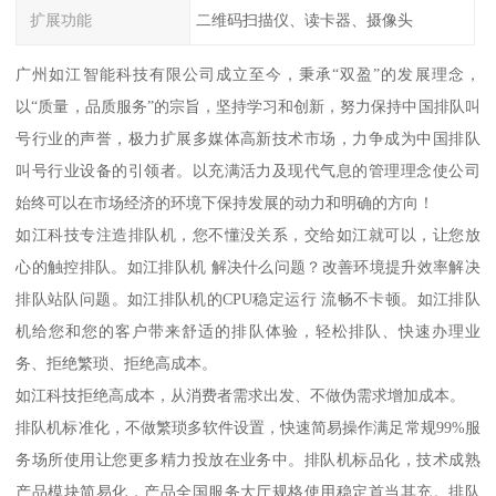
扩展功能
二维码扫描仪、读卡器、摄像头
广州如江智能科技有限公司成立至今，秉承“双盈”的发展理念，
以“质量，品质服务”的宗旨，坚持学习和创新，努力保持中国排队叫
号行业的声誉，极力扩展多媒体高新技术市场，力争成为中国排队
叫号行业设备的引领者。以充满活力及现代气息的管理理念使公司
始终可以在市场经济的环境下保持发展的动力和明确的方向！
如江科技专注造排队机，您不懂没关系，交给如江就可以，让您放
心的触控排队。如江排队机 解决什么问题？改善环境提升效率解决
排队站队问题。如江排队机的CPU稳定运行 流畅不卡顿。如江排队
机给您和您的客户带来舒适的排队体验，轻松排队、快速办理业
务、拒绝繁琐、拒绝高成本。
如江科技拒绝高成本，从消费者需求出发、不做伪需求增加成本。
排队机标准化，不做繁琐多软件设置，快速简易操作满足常规99%服
务场所使用让您更多精力投放在业务中。排队机标品化，技术成熟
产品模块简易化，产品全国服务大厅规格使用稳定首当其充。排队