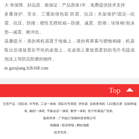
大 有保障、好品质、敢保证：产品质保1年，免费提供技术支持
多重保护、安全、三重加强包装 防震、抗压：木架保护/固定--抗
震、抗压、防撞；硬性瓦楞纸箱—防撞、减震、防潮；珍珠棉/泡沫
垫—减震、耐冲击。
温馨提示：请勿将机器置于地板上，请勿将屏幕与硬物相碰，机器
取出后请放置在平坦的桌面上，在桌面上要放置柔软的毛巾毛毯或
泡沫上等防压防磨的物件。
m.gzrujiang.b2b168.com
Top
主营产品：排队机 叫号机 工业一体机 排队叫号系统 评价器 自助查询机 LED显示屏 自助终端
机 触控一体机 平板会议一体机 教学一体机 室户外液晶广告机
版权所有：广州如江智能科技有限公司
电脑版
|
投诉举报
|
网站地图
技术支持：
八方资源网