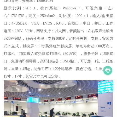
LED背光，分辨率：1280x1024
显示比列：4：3，操作系统：Windows 7，可视角度：左/
右/ 176°176°，亮度：250cd/m2，对比度：1000：1，输入/输出接
口：4×USB2.0，VGA，LVDS，RJ45，音频口，串口，并口，工作
电压：220V 50Hz，网络支持：以太网，音频输出：左右双声道输出
8R/3W喇叭，解码分辨率：支持1080P，定时开关机：支持，安装方
式：立式，触摸屏：19寸防爆红外触摸屏、单点寿命超5000万次，
打印机：T532嵌入式热敏式打印机（80纸宽），磁条卡器：USB接
口，免驱动即插即用，条码扫描器：USB接口，可识别一维、二维条
码，重量：45kg，制作工艺：1.2冷轧钢板，颜色可选。主推尺寸：
19寸，17寸，其它尺寸也可以定制。