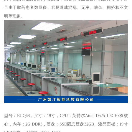
且由于取药患者数量多，容易造成混乱、无序、嘈杂、拥挤和不文
明等现象。
型号：RJ-Q68，尺寸：19寸，CPU：英特尔Atom D525 1.8GHz双核
心，内存：2G DDR3，硬盘：SSD固态硬盘32GB，液晶面板：19寸