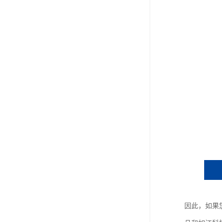
教学一体机
自助终端机
多媒体广告机
触摸广告机
条形屏数字标牌
预防接种排队叫号
因此，如果