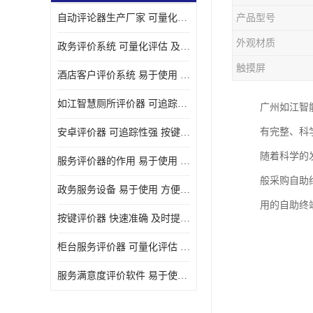
自动评论器生产厂家 可量化评估 适用于多种应用场景
产品型号
壁挂广告机
外观材质
政务评价系统 可量化评估 及时提供反馈
液晶广告机
触摸屏
酒店客户评价系统 易于使用 按键响应速度
会议一体机
如江智慧厕所评价器 可追踪性强 及时提供反馈
广州如江智
落地式广告机
有完整、科
安卓评价器 可追踪性强 按键响应速度
网络广告机
随着科学的
服务评价器的作用 易于使用 按键响应速度
自助设备终端
般采购自助
政务服务设备 易于使用 方便数据记录和分析
自助售卖机
用的自助终
按键评价器 快速准确 及时提供反馈
自助查询机
柜台服务评价器 可量化评估 及时提供反馈
自助服务终端
服务满意度评价软件 易于使用 及时提供反馈
壁挂式广告机