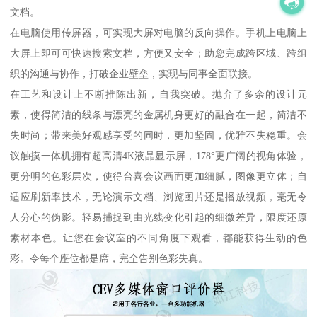
文档。
在电脑使用传屏器，可实现大屏对电脑的反向操作。手机上电脑上
大屏上即可可快速搜索文档，方便又安全；助您完成跨区域、跨组
织的沟通与协作，打破企业壁垒，实现与同事全面联接。
在工艺和设计上不断推陈出新，自我突破。抛弃了多余的设计元
素，使得简洁的线条与漂亮的金属机身更好的融合在一起，简洁不
失时尚；带来美好观感享受的同时，更加坚固，优雅不失稳重。会
议触摸一体机拥有超高清4K液晶显示屏，178°更广阔的视角体验，
更分明的色彩层次，使得台喜会议画面更加细腻，图像更立体；自
适应刷新率技术，无论演示文档、浏览图片还是播放视频，毫无令
人分心的伪影。轻易捕捉到由光线变化引起的细微差异，限度还原
素材本色。让您在会议室的不同角度下观看，都能获得生动的色
彩。令每个座位都是席，完全告别色彩失真。