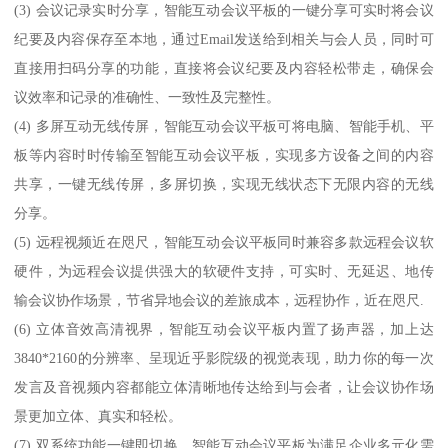
(3) 会议记录实时分享，智能互动会议平板的一键分享可实时将会议
纪要及内容保存至本地，通过Email发送给到相关与会人员，同时可
直接用扫码分享的功能，直接将会议纪要及内容轻松带走，确保会
议效率和记录的准确性、一致性及完整性。
(4) 多屏互动无线传屏，智能互动会议平板可将电脑、智能手机、平
板等内容时时传输至智能互动会议平板，实现多方设备之间的内容
共享，一键无线传屏，多屏切换，实现无线状态下无限内容的无线
分享。
(5) 远程视频近在咫尺，智能互动会议平板同时兼容多款远程会议软
硬件，为远程会议提供强大的软硬件支持，可实时、无延迟、地传
输会议协作场景，节省异地会议的差旅成本，远程协作，近在咫尺.
(6) 立体音效高清视界，智能互动会议平板内置了扬声器，加上达
3840*2160的分辨率、呈现近乎影院级的视觉表现，助力你的每一次
发言及音视频内容都能立体清晰地传达给到与会者，让会议协作场
景更加立体、真实和轻松。
(7) 双系统功能一键即切换，智能互动会议平板为满足企业多元化需