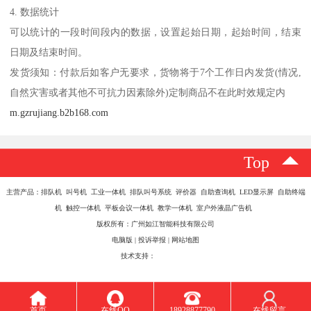
4. 数据统计
可以统计的一段时间段内的数据，设置起始日期，起始时间，结束
日期及结束时间。
发货须知：付款后如客户无要求，货物将于7个工作日内发货(情况,
自然灾害或者其他不可抗力因素除外)定制商品不在此时效规定内
m.gzrujiang.b2b168.com
Top
主营产品：排队机 叫号机 工业一体机 排队叫号系统 评价器 自助查询机 LED显示屏 自助终端
机 触控一体机 平板会议一体机 教学一体机 室户外液晶广告机
版权所有：广州如江智能科技有限公司
电脑版
|
投诉举报
|
网站地图
技术支持：
八方资源网
首页
在线QQ
18928877790
在线留言