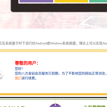
互系统基于时下流行的Android或Windows系统搭建。理论上可以实现And
使用场景中可以实现的功能将更丰富。根据客户使用环境的差异，当前多
使用环境差异我公示提供的多媒体液晶评价器具备以下常用功能2
义语音播报：多媒体评价交互系统允许第三方应用通过接口驱动评价器设备
供中文平台化男女声
、天气等生活提示信息显示：在设备联网使用的环境下可以通过管理软件设
停服务】提示：在窗口或柜台暂停服务是可以显示暂停服务提示消息，支持