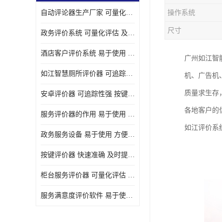
自动评论器生产厂家 可量化评估 适用于多种应用场景
操作系统
壁挂广告机
尺寸
政务评价系统 可量化评估 及时提供反馈
液晶广告机
酒店客户评价系统 易于使用 按键响应速度
广州如江智
会议一体机
如江智慧厕所评价器 可追踪性强 及时提供反馈
机、广告机
落地式广告机
质量求生存
安卓评价器 可追踪性强 按键响应速度
网络广告机
各地客户的
服务评价器的作用 易于使用 按键响应速度
自助设备终端
如江评价系
政务服务设备 易于使用 方便数据记录和分析
自助售卖机
按键评价器 快速准确 及时提供反馈
自助查询机
柜台服务评价器 可量化评估 及时提供反馈
自助服务终端
服务满意度评价软件 易于使用 及时提供反馈
壁挂式广告机