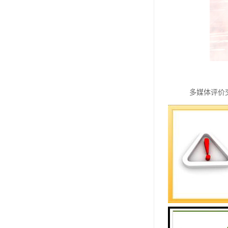
多媒体评价交
换到实际的
目前，根据
1. 自定
容；默认提
2. 时间
息
3. 【暂