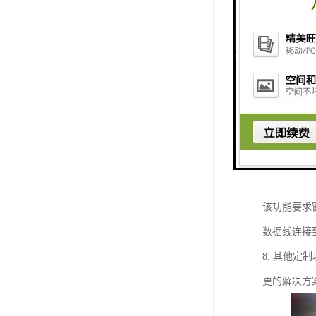
4. 办事
号、办理的
5. 语音
金额、找零
6. 与调
到很好的保
务器，方便
7. 工作
该功能要求
数据线连接
8. 其他
更的解决方