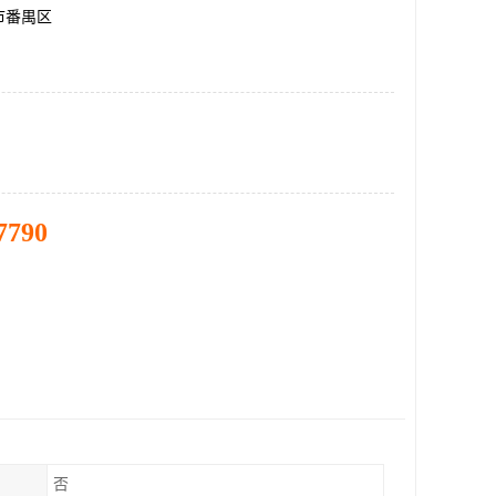
市番禺区
7790
否