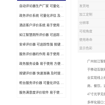
自动评论器生产厂家 可量化评估 适用于多种应用场景
发货地
壁挂广告机
加工定制
政务评价系统 可量化评估 及时提供反馈
液晶广告机
分辨率
酒店客户评价系统 易于使用 按键响应速度
会议一体机
可视角度
如江智慧厕所评价器 可追踪性强 及时提供反馈
落地式广告机
使用寿命
安卓评价器 可追踪性强 按键响应速度
网络广告机
显示色彩
服务评价器的作用 易于使用 按键响应速度
自助设备终端
广州如江智
政务服务设备 易于使用 方便数据记录和分析
自助售卖机
于移动互联
按键评价器 快速准确 及时提供反馈
业实现线上
自助查询机
柜台服务评价器 可量化评估 及时提供反馈
商、餐饮、
自助服务终端
服务满意度评价软件 易于使用 及时提供反馈
47寸光学
壁挂式广告机
多样化接口：