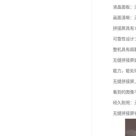
教学一体机
液晶面板：
自助终端机
画面清晰：
拼接屏具有1
多媒体广告机
可靠性设计
触摸广告机
整机具有超
条形屏数字标牌
无缝拼接屏
预防接种排队叫号
能力，能处
无缝拼接屏
看到的图像
经久耐用：
无缝拼接屏