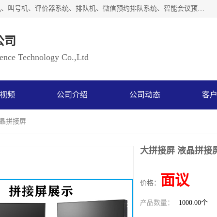
广州如江智能科技有限公司自主研排队叫号系统、工业一体机、叫号机、评价器系统、排队机、微信预约排队系统、智能会议预约系统、自助终端机、自助查询机、LED显示屏、触控一体机、平板会议一体机、教学一体机、室户外液晶广告机等生产以及解决方案，是一家高新技术企业，支持软硬件定制，全国上门安装售后服务。
公司
ce Technology Co.,Ltd
视频
公司介绍
公司动态
客
液晶拼接屏
大拼接屏 液晶拼接
面议
价格：
产品数量：
1000.00个