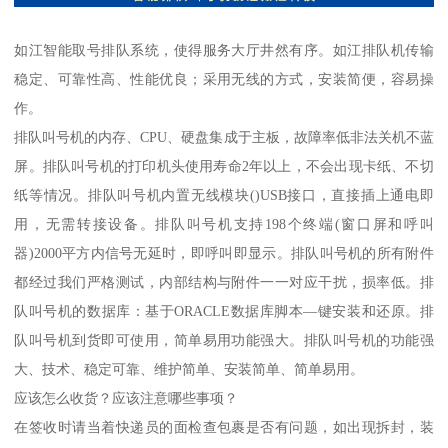
如江智能取号排队系统，使得服务大厅井然有序。如江排队机传输
稳定、可靠性高、性能优良；采用无线的方式，安装简便，容易操
作。
排队叫号机的内存、CPU、硬盘集成于主板，故障率低非法关机不蓝
屏。排队叫号机的打印机头使用寿命2年以上，不会出现卡纸、不切
纸等情况。排队叫号机内置无线模块()USB接口，直接插上通电即
用，无需转接设备。排队叫号机支持198个终端(窗口屏和呼叫
器)2000平方内信号无延时，即呼叫即显示。排队叫号机的所有附件
都经过我们严格测试，内部结构与附件一一对应干扰，损率低。排
队叫号机的数据库：基于ORACLE数据库脚本—键安装和还原。排
队叫号机到货即可使用，简单易用功能强大。排队叫号机的功能强
大、技术、稳定可靠、维护简单、安装简单、简单易用。
应该怎么收货？应该注意哪些事项？
在签收时请当着快递员的面检查包裹是否有问题，如出现拆封，装