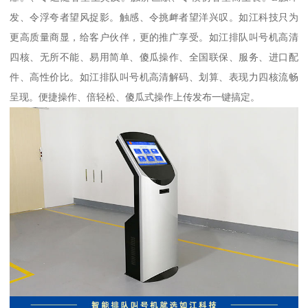
发、令浮夸者望风捉影。触感、令挑衅者望洋兴叹。如江科技只为
更高质量商显，给客户伙伴，更的推广享受。如江排队叫号机高清
四核、无所不能、易用简单、傻瓜操作、全国联保、服务、进口配
件、高性价比。如江排队叫号机高清解码、划算、表现力四核流畅
呈现。便捷操作、倍轻松、傻瓜式操作上传发布一键搞定。