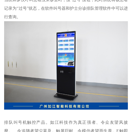
记录为“过号”状态，在软件叫号器和护士分诊排队管理软件中可以进
行查询。
排队叫号机触控产品。如江科技作为真正强者、令众友望风披
靡。、令追随者望尘莫及。触屏巨献、令模仿者望而生畏。E触即