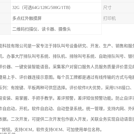
32G（可选64G/128G/500G/1TB）
尺寸
多点红外触摸屏
打印机
二维码扫描仪、读卡器、摄像头
能科技有限公司是一家专注于排队叫号设备研究、开发、生产、销售和服
机、办事大厅排队叫号系统、排队机、排除叫号系统、自助排队叫号、银
评价器、一键安装智能语音。采集客户对窗口服务人员服务质量评价意见
捷易上手、评价器连接示意图。每个员工牌都是通过有线传输的方式与电
系列：有按键、平板两种可供您选择。评价软件8大优势，采用USB接口
易安装、易掌握、手把手教学。差评预警，差评短信预警功能。防止自评
件自启动，开机，软件自启动、自动登录系统。统一管理，支持内网、外
依据。二次开发，可提供二次开发包作嵌入开发，关联业务实现自动语音
迎”按钮。支持OEM，软件支持OEM、可加使用单位名称。