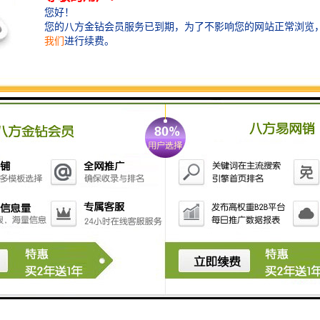
统：可对接HIS系统语音播报姓名。软件呼叫，无需布线。排队叫号机支
报姓名、液晶显示，自定义显示格式。专注解决排队难题。
例：可定制行业排队系统解决方案，满足不同业务需求。
统组成：
理软件：排队控制系统，后台管理系统，安装在服务器端。
终端与叫号信息发布系统：诊室叫号信息显示终端，候诊区集中显示叫号
：护士为患者进行手动分诊，如帮患者、优先插队、复诊、转移科室、弃
装于工作站电脑中呼叫患者的操作软件
服系统：硬件设备控制、语音库系统、叫号语音输出
体机：支持横竖屏安装，根据诊室数量来配，主要显示照片、、叫号状态