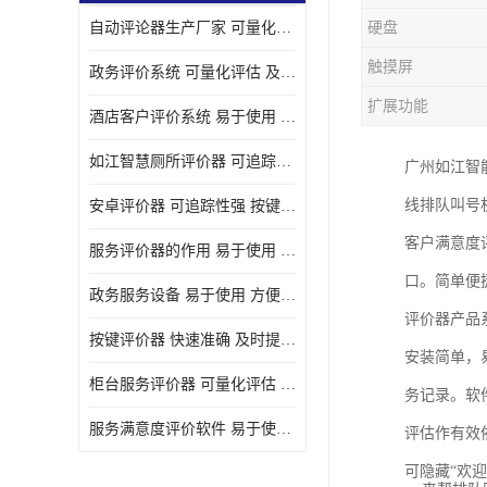
自动评论器生产厂家 可量化评估 适用于多种应用场景
硬盘
壁挂广告机
触摸屏
政务评价系统 可量化评估 及时提供反馈
液晶广告机
扩展功能
酒店客户评价系统 易于使用 按键响应速度
会议一体机
如江智慧厕所评价器 可追踪性强 及时提供反馈
广州如江智
落地式广告机
线排队叫号
安卓评价器 可追踪性强 按键响应速度
网络广告机
客户满意度
服务评价器的作用 易于使用 按键响应速度
自助设备终端
口。简单便
政务服务设备 易于使用 方便数据记录和分析
自助售卖机
评价器产品
按键评价器 快速准确 及时提供反馈
安装简单，
自助查询机
柜台服务评价器 可量化评估 及时提供反馈
务记录。软
自助服务终端
服务满意度评价软件 易于使用 及时提供反馈
评估作有效
壁挂式广告机
可隐藏“欢