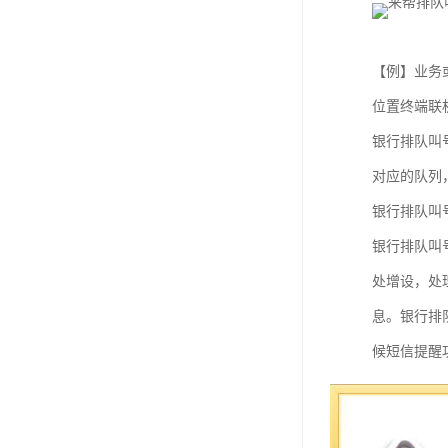
教学一体机
自助终端机
【例】业务或
多媒体广告机
位置终端联
银行排队叫
触摸广告机
对应的队列
条形屏数字标牌
银行排队叫
预防接种排队叫号
银行排队叫
处增设，处
息。银行排
候短信提醒
情况下提供