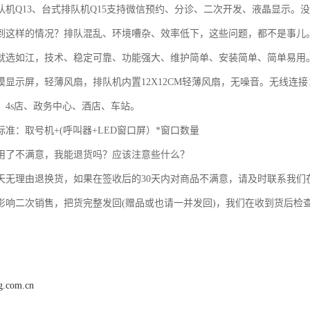
队机Q13、台式排队机Q15支持微信预约、分诊、二次开发、液晶显示。
到这样的情况？排队混乱、环境嘈杂、效率低下，这些问题，都不是事儿
就选如江，技术、稳定可靠、功能强大、维护简单、安装简单、简单易用
摸显示屏，轻薄风扇，排队机内置12X12CM轻薄风扇，无噪音。无线连
、4s店、政务中心、酒店、车站。
准：取号机+(呼叫器+LED窗口屏）*窗口数量
用了不满意，我能退货吗？应该注意些什么？
0天无理由退换货，如果在签收后的30天内对商品不满意，请及时联系我
影响二次销售，把货完整发回(赠品或也请一并发回)，我们在收到货后检
ng.com.cn