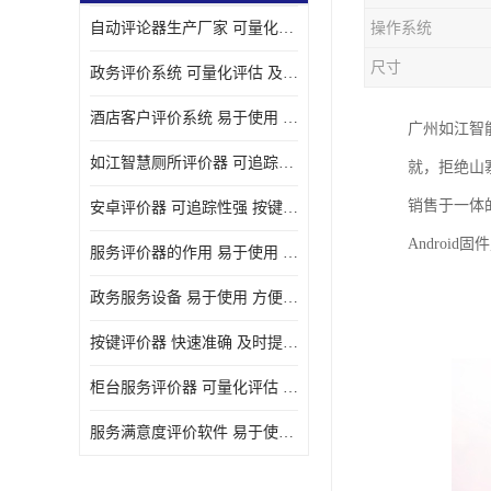
自动评论器生产厂家 可量化评估 适用于多种应用场景
操作系统
壁挂广告机
尺寸
政务评价系统 可量化评估 及时提供反馈
液晶广告机
酒店客户评价系统 易于使用 按键响应速度
广州如江智
会议一体机
如江智慧厕所评价器 可追踪性强 及时提供反馈
就，拒绝山
落地式广告机
销售于一体
安卓评价器 可追踪性强 按键响应速度
网络广告机
Androi
服务评价器的作用 易于使用 按键响应速度
自助设备终端
政务服务设备 易于使用 方便数据记录和分析
自助售卖机
按键评价器 快速准确 及时提供反馈
自助查询机
柜台服务评价器 可量化评估 及时提供反馈
自助服务终端
服务满意度评价软件 易于使用 及时提供反馈
壁挂式广告机