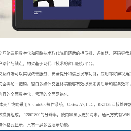
交互终端用数字化和网路技术取代陈旧落后的柜员排、评价器、密码键盘
户路径与触点，构架基于现代IT技术的窗口服务平台。
交互终端可以实现改善服务、安全提升和信息发布功能，应用邮寄屏视角
安全再加一把锁。窗口多媒体交互终端能够有效提高服务质量和服务效率，
内容的全面数字化，管理的全面网络化。
终端采用Android6.0操作系统，Cortex A7,1.2G，RK3128四核处
摸屏组成， 1280*800的分辨率，使内容显示更加清晰。通讯方式有WiF
媒体格式显示，具有一屏多区展示功能。