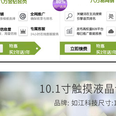
互终端实现将任意文字内容，转化为语音进行播报。当服务窗口异常繁忙
的文字信息，通过服务评价交互终端直接进行语音播报，同时如果服务具
复，减少服务人员工作量。当然，服务评价交互终端还可以配备外放扬声
互终端的屏幕同步功能
互终端可以实时将工作电脑的屏幕状态同步显示在评价交互终端屏幕上。
域，双击截屏；第2~4中是实时同步，但焦点不同，分别是全屏同步、鼠
因需要查询详细付费清单，窗口工作人员完全可以使用此功能将电脑上的
行复核，这样有效地减少了业务节分，提供结算效率。