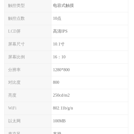
触控类型
电容式触摸
触控点数
10点
LCD屏
高清IPS
屏幕尺寸
10.1寸
屏幕比例
16：10
分辨率
1280*800
对比度
800
亮度
250cd/m2
WiFi
802.11b/g/n
以太网
100MB
麦克风
支持