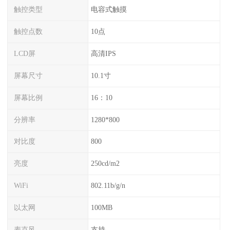
触控类型
电容式触摸
触控点数
10点
LCD屏
高清IPS
屏幕尺寸
10.1寸
屏幕比例
16：10
分辨率
1280*800
对比度
800
亮度
250cd/m2
WiFi
802.11b/g/n
以太网
100MB
麦克风
支持