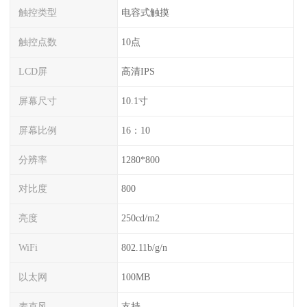
触控类型
电容式触摸
触控点数
10点
LCD屏
高清IPS
屏幕尺寸
10.1寸
屏幕比例
16：10
分辨率
1280*800
对比度
800
亮度
250cd/m2
WiFi
802.11b/g/n
以太网
100MB
麦克风
支持