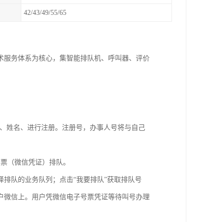
42/43/49/55/65
术服务体系为核心，集智能排队机、呼叫器、评价
号、姓名、进行注册。注册号，办事人号将与自己
号票（微信凭证）排队。
排队的业务队列；点击“我要排队”获取排队号
户微信上。用户凭微信电子号票凭证等待叫号办理