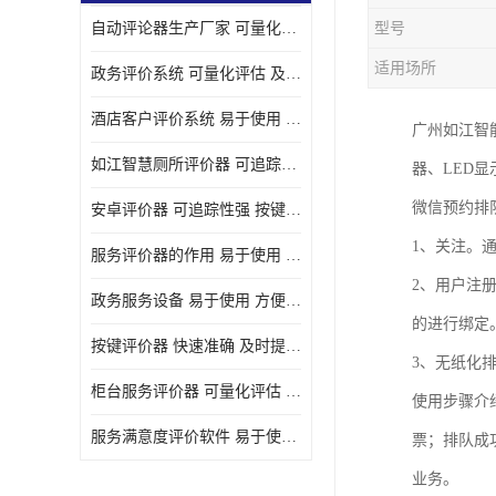
自动评论器生产厂家 可量化评估 适用于多种应用场景
型号
壁挂广告机
适用场所
政务评价系统 可量化评估 及时提供反馈
液晶广告机
酒店客户评价系统 易于使用 按键响应速度
广州如江智
会议一体机
如江智慧厕所评价器 可追踪性强 及时提供反馈
器、LED
落地式广告机
微信预约排
安卓评价器 可追踪性强 按键响应速度
网络广告机
1、关注。
服务评价器的作用 易于使用 按键响应速度
自助设备终端
2、用户注
政务服务设备 易于使用 方便数据记录和分析
自助售卖机
的进行绑定
按键评价器 快速准确 及时提供反馈
3、无纸化
自助查询机
柜台服务评价器 可量化评估 及时提供反馈
使用步骤介
自助服务终端
服务满意度评价软件 易于使用 及时提供反馈
票；排队成
壁挂式广告机
业务。