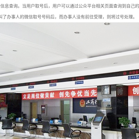
号信息查询。当用户取号后，用户可以通过公众平台相关页面查询到自己
叫了办事人的微信取号号码后，而办事人没有前往受理，则将过号处理。