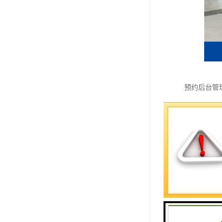
预约后台管
1、 微信
限。
2、 组织
3、 排队
4、 业务
5、 预约
6、 预约