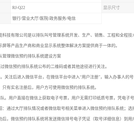
RJ-Q22
显示尺寸
银行/营业大厅/医院/政务服务/电信
能科技有限公司是以排队叫号管理系统开发、生产、销售、工程和全程技
显示屏等产品生产商和商业显示系统整体解决方案提供商于一体的。
队管理微信预约排队系统建设方案
通过微信预约排队系统公布的二维码或者其他途径进行关注。
册。关注后进入微信平台，在微信平台中进入“用户注册”，输入办事人的
。只有实名注册后，用户方可使用微信预约排队系统。
排队。用户直接在微信上获取电子号票，用户无需打印纸质号票，凭电子
绍：通过大厅排队情况或者微信取号相关菜单进入微信预约排队系统；选择
功后，微信预约排队系统将发送微信排号电子凭证（取号详细信息）到用