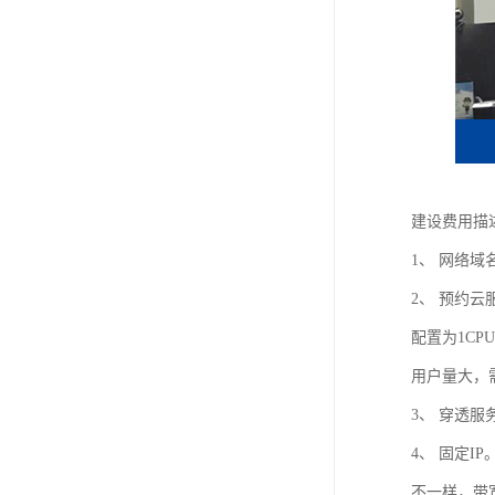
建设费用描
1、 网络域
2、 预约
配置为1CP
用户量大，
3、 穿透
4、 固定
不一样，带宽