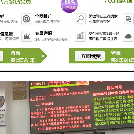
。预约后而不前往服务大厅办理业务，即违约用户达到次数后进入，阻止用
数据查询。查询预约微信预约排队系统中每笔预约的详细情况。
数据统计与分析。对预约数据按年、月、时间段等预约数据进行统计和图形