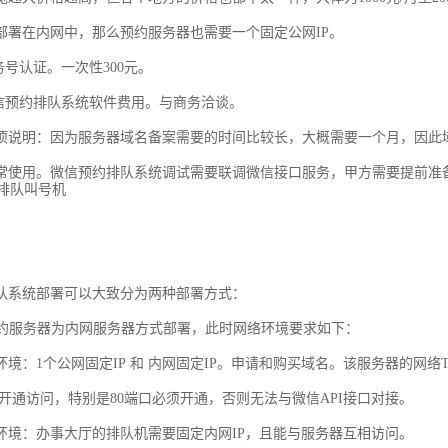
部署在内网中，那么预约服务器也需要一个固定公网IP。
务号认证。一次性300元。
微信预约排队系统软件费用。与商务洽谈。
项说明：因为服务器域名备案需要的时间比较长，大概需要一个月，因此
常使用。微信预约排队系统调试需要联调微信接口服务，甲方需要提前准
队系统部署可以大致分为两种部署方式：
是预约服务器为内网服务器方式部署，此时网络环境要求如下：
境：1个公网固定IP 和 内网固定IP。申请和购买域名。该服务器的网络TCP端口
口需开通访问，特别是80端口必须开通，否则无法与微信API接口对接。
环境：办事大厅的排队机需要固定内网IP，且能与服务器互相访问。