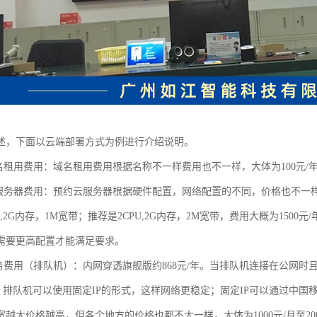
述，下面以云端部署方式为例进行介绍说明。
名租用费用：域名租用费用根据名称不一样费用也不一样，大体为100元/年- 
云服务器费用：预约云服务器根据硬件配置，网络配置的不同，价格也不一
U,2G内存，1M宽带；推荐是2CPU,2G内存，2M宽带，费用大概为1500元/
需要更高配置才能满足要求。
服务费用（排队机）：内网穿透旗舰版约868元/年。当排队机连接在公网时且
IP。排队机可以使用固定IP的形式，这样网络更稳定；固定IP可以通过中
越大价格越高，但各个地方的价格也都不太一样，大体为1000元/月至200