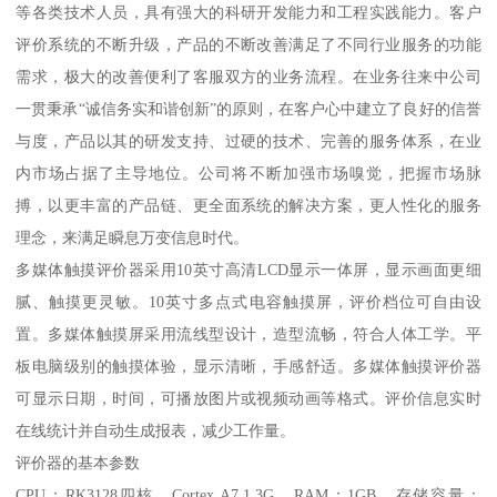
等各类技术人员，具有强大的科研开发能力和工程实践能力。客户
评价系统的不断升级，产品的不断改善满足了不同行业服务的功能
需求，极大的改善便利了客服双方的业务流程。在业务往来中公司
一贯秉承“诚信务实和谐创新”的原则，在客户心中建立了良好的信誉
与度，产品以其的研发支持、过硬的技术、完善的服务体系，在业
内市场占据了主导地位。公司将不断加强市场嗅觉，把握市场脉
搏，以更丰富的产品链、更全面系统的解决方案，更人性化的服务
理念，来满足瞬息万变信息时代。
多媒体触摸评价器采用10英寸高清LCD显示一体屏，显示画面更细
腻、触摸更灵敏。10英寸多点式电容触摸屏，评价档位可自由设
置。多媒体触摸屏采用流线型设计，造型流畅，符合人体工学。平
板电脑级别的触摸体验，显示清晰，手感舒适。多媒体触摸评价器
可显示日期，时间，可播放图片或视频动画等格式。评价信息实时
在线统计并自动生成报表，减少工作量。
评价器的基本参数
CPU：RK3128四核，Cortex A7.1.3G，RAM：1GB，存储容量：