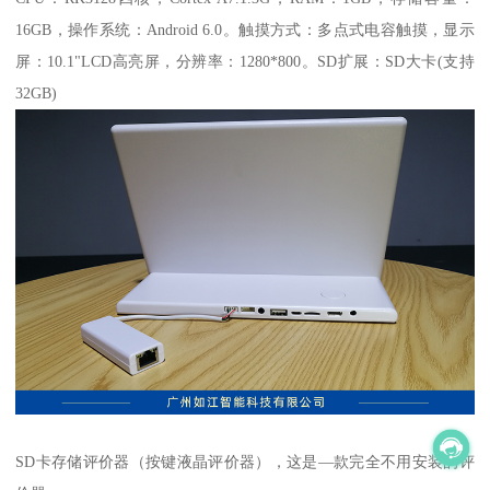
16GB，操作系统：Android 6.0。触摸方式：多点式电容触摸，显示
屏：10.1"LCD高亮屏，分辨率：1280*800。SD扩展：SD大卡(支持
32GB)
SD卡存储评价器（按键液晶评价器），这是—款完全不用安装的评