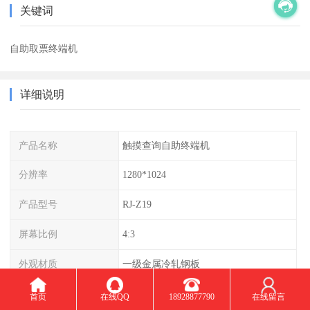
关键词
自助取票终端机
详细说明
产品名称
触摸查询自助终端机
分辨率
1280*1024
产品型号
RJ-Z19
屏幕比例
4:3
外观材质
一级金属冷轧钢板
显示亮度
350cd/㎡
首页
在线QQ
18928877790
在线留言