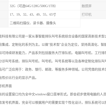
32G（可选64G/128G/500G/1TB）
触摸屏
17、19、32、43、49、55、65寸
打印机
二维码扫描仪、读卡器、摄像头
能科技有限公司是一家从事智能排队叫号系统综合设备的国家高新技术型
目集成、定制化的系列为主。以做“技术型”企业为定位，坚持高清化、智
和可持续研发能力，产品系列包括服务大厅排队机、电脑叫号机、工行排
分诊叫号系统、排队叫号机、叫号机、叫号系统等以及各种定制化排队叫号产
品可广泛应用于：政务、银行、邮政、等服务多种领域。公司凭借的技术
出性价比行业的显示产品。
号机界面
有的设置窗口均为全中文windows窗口菜单形式。即会初步使用电脑的
改发号机界面，完全可以根据用户的需要实现个性化设计。排队系统可以