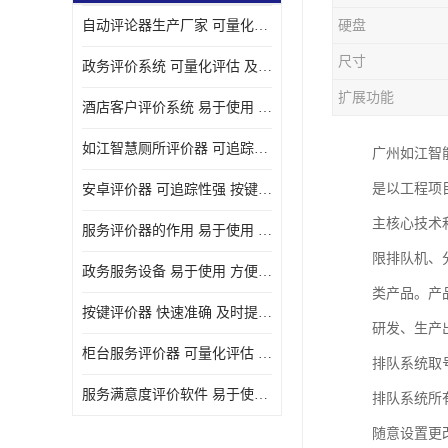
自动评论器生产厂家 可量化评估 适用于多种应用场景
硬盘
壁挂广告机
尺寸
政务评价系统 可量化评估 及时提供反馈
液晶广告机
扩展功能
酒店客户评价系统 易于使用 按键响应速度
会议一体机
如江智慧厕所评价器 可追踪性强 及时提供反馈
广州如江智
落地式广告机
是以工程项
安卓评价器 可追踪性强 按键响应速度
网络广告机
主核心技术
服务评价器的作用 易于使用 按键响应速度
自助设备终端
限排队机、
政务服务设备 易于使用 方便数据记录和分析
自助售卖机
类产品。产
按键评价器 快速准确 及时提供反馈
研发、生产
自助查询机
柜台服务评价器 可量化评估 及时提供反馈
排队系统取
自助服务终端
服务满意度评价软件 易于使用 及时提供反馈
排队系统所
壁挂式广告机
随意设置更