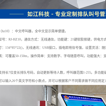
（hz10）：中文呼叫器，全中文显示简单便捷。
号：RJ-HZ10，通信方式：无线通信，功能键：21键软胶按键，供电方式：
：134*85*22()，无线通讯：USB接口，插电即用信号强，设置灵
离：可覆盖50-150m，操作简单：支持数字、字母随意呼叫，功能强大
持长7位变长排队号码，自动更新等待人数，呼叫器范围1-255。多功能键盘
可以输入26个英文字符和小数点，并可以根据客户不同需求做不同应用定