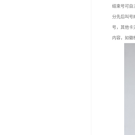
教学一体机
结束号可自
分先后叫号
自助终端机
号，其他卡
多媒体广告机
内容，如徽
触摸广告机
条形屏数字标牌
预防接种排队叫号