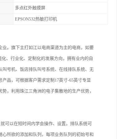
多点红外触摸屏
EPSON532热敏打印机
企业。旗下主打如江以电商渠道为主的电商，如要
能化、行业化、定制化的发展方向，拥有业内的自
队叫号机、饭店排队叫号系统、在线排队系统、无
品，可根据客户需求定制17英寸-65英寸专显
优势，利用珠江三角洲的电子集散地的生产优势，
人员就可以在短时间内学会操作、设置。排队系统可
随心所欲的添加和队列，每项业务队列的初始号和