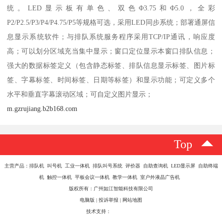
统。LED显示板有单色、双色Φ3.75和Φ5.0，全彩
P2/P2.5/P3/P4/P4.75/P5等规格可选，采用LED同步系统；部署通屏信
息显示系统软件；与排队系统服务程序采用TCP/IP通讯，响应度
高；可以划分区域充当集中显示；窗口定位显示本窗口排队信息；
强大的数据标签定义（包含静态标签、排队信息显示标签、图片标
签、字幕标签、时间标签、日期等标签）和显示功能；可定义多个
水平和垂直字幕滚动区域；可自定义图片显示；
m.gzrujiang.b2b168.com
Top
主营产品：排队机 叫号机 工业一体机 排队叫号系统 评价器 自助查询机 LED显示屏 自助终端
机 触控一体机 平板会议一体机 教学一体机 室户外液晶广告机
版权所有：广州如江智能科技有限公司
电脑版
|
投诉举报
|
网站地图
技术支持：
八方资源网