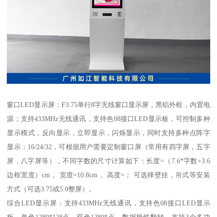
窗口LED显示屏：F3.75单行8字无线窗口显示屏，黑铝外框，内置电
源；支持433MHz无线通讯，支持色08接口LED显示板，可控制多种
显示模式，反向显示，立即显示，闪烁显示，同时支持多种点阵字
显示：16/24/32，可根据用户需要定制窗口屏（常用有四字屏，五字
屏，八字屏等），不同字数的尺寸计算如下：长度=（7.6*字数+3.6
边框宽度）cm， 宽度=10.8cm， 高度=； 可选择壁挂，吊式等安装
方式（可选3.75或5.0整屏）。
综合LED显示屏：支持433MHz无线通讯，支持色08接口LED显示
板，单色1280*128点，双色1280*点，数据极性翻转，支持3个多功