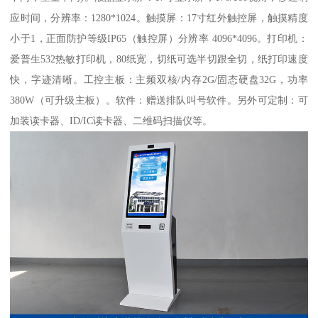
应时间，分辨率：1280*1024。触摸屏：17寸红外触控屏，触摸精度
小于1，正面防护等级IP65（触控屏）分辨率 4096*4096。打印机：
爱普生532热敏打印机，80纸宽，切纸可选半切跟全切，纸打印速度
快，字迹清晰。工控主板：主频双核/内存2G/固态硬盘32G，功率
380W（可升级主板）。软件：赠送排队叫号软件。另外可定制：可
加装读卡器、ID/IC读卡器、二维码扫描仪等。