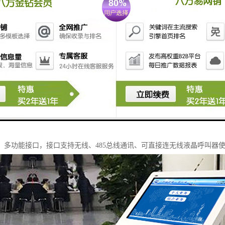
：
AP10，工作电压：5V±10%，功能键：支持4个评价按键，供电方式：Micro
USB供电接口，即插即用，4个功能按键：很满意、满意、一般、不满意
插入员工牌，防脱设计。
使用播音级语音，音量比其他评价器语音大50%。功能按键，4个评价按键
。多功能接口，接口支持无线、485总线通讯、可直接连无线液晶呼叫器