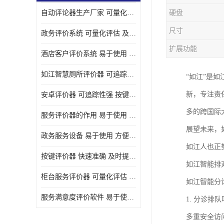
自动评论器生产厂家 可量化评估 适用于多种应用场景
硬盘
壁挂广告机
尺寸
政务评价系统 可量化评估 及时提供反馈
液晶广告机
扩展功能
酒店客户评价系统 易于使用 按键响应速度
会议一体机
如江智慧厕所评价器 可追踪性强 及时提供反馈
“如江”是
落地式广告机
新，专注责
安卓评价器 可追踪性强 按键响应速度
网络广告机
多的跨国际
服务评价器的作用 易于使用 按键响应速度
自助设备终端
展望未来，
政务服务设备 易于使用 方便数据记录和分析
自助售卖机
如江人也正
按键评价器 快速准确 及时提供反馈
如江智能排
自助查询机
柜台服务评价器 可量化评估 及时提供反馈
如江智能分
自助服务终端
服务满意度评价软件 易于使用 及时提供反馈
1. 分诊
壁挂式广告机
多重安全访