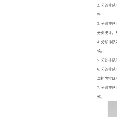
教学一体机
2. 分诊排
换。
自助终端机
3. 分诊
多媒体广告机
分类统计，
触摸广告机
4. 分诊
条形屏数字标牌
候。
预防接种排队叫号
5. 分诊
6. 分诊
周期内排班
7. 分诊
式。