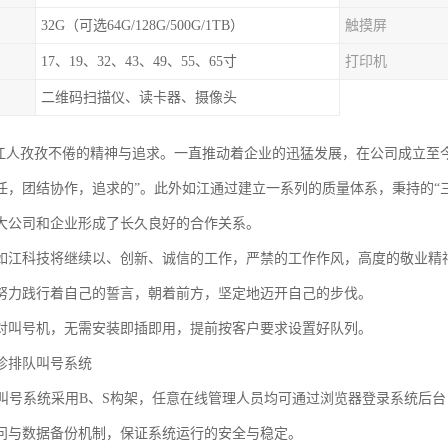
32G（可选64G/128G/500G/1TB）
触摸屏
17、19、32、43、49、55、65寸
打印机
二维码扫描仪、读卡器、摄像头
如江人孜孜不倦的精神与追求。一直推动着企业的迅猛发展，在公司成立至
任，团结协作，追求的”。此外如江通过建立一系列的质量体系，秉持的“
大公司和企业形成了长久良好的合作关系。
如江科技将继续以、创新、诚信的工作，严禁的工作作风，高度的敬业精
努力践行着自己的誓言，朝着前方，坚定地迈开自己的步伐。
对叫号机，无需安装即插即用，提前按客户要求设置好队列。
诊排队叫号系统
排队叫号系统采用B、S构架，任意在线管理人员均可通过浏览器登录系统后
问与数据备份机制，保证系统运行的安全与稳定。