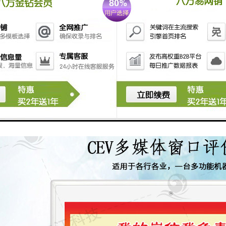
配备也是不一样的，功能是，接下来如江科技介绍液晶楼宇广告机与液晶
示器一般用于家庭、客厅等环境小、空间好的地方，其使用温度、湿度、
一种户外多媒体信息传播设备，通常出现在人员密集的公共场所，其应用
应用环境需要比液晶显示器更适用。
播放时间比液晶电视高得多，楼宇广告机适合长期使用，与液晶显示器、
寿命超过50，000小时。在显示面板的这一方面，虽然两者基本上相同，
视等的功能强，因为楼宇广告机需要长期操作，使得散热器等长期支持散