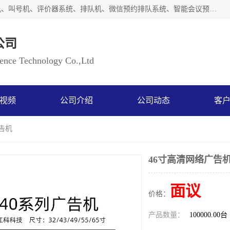
广州如江智能科技有限公司自主研排队叫号系统、工业一体机、叫号机、评价器系统、排队机、微信预约排队系统、智能会议预约系统、自助终端机、自助查询机、LED显示屏、触控一体机、平板会议一体机、教学一体机、室户外液晶广告机等生产以及解决方案，是一家高新技术企业，支持软硬件定制，全国上门安装售后服务。
公司
ce Technology Co.,Ltd
视频
公司介绍
公司动态
客
告机
46寸高清网络广告
面议
价格：
产品数量：
100000.00台