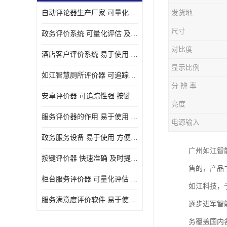
自动评论器生产厂家 可量化评估 适用于多种应用场景
发货地
壁挂广告机
尺寸
政务评价系统 可量化评估 及时提供反馈
液晶广告机
对比度
酒店客户评价系统 易于使用 按键响应速度
会议一体机
显示比例
如江智慧厕所评价器 可追踪性强 及时提供反馈
落地式广告机
分 辨 率
安卓评价器 可追踪性强 按键响应速度
网络广告机
亮度
服务评价器的作用 易于使用 按键响应速度
电源输入
自助设备终端
政务服务设备 易于使用 方便数据记录和分析
自助售卖机
广州如江智
按键评价器 快速准确 及时提供反馈
售的，产品
自助查询机
柜台服务评价器 可量化评估 及时提供反馈
如江科技，
自助服务终端
服务满意度评价软件 易于使用 及时提供反馈
逐步进军智
壁挂式广告机
务覆盖国内