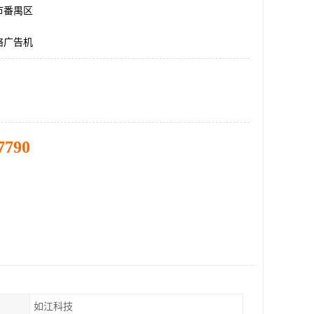
市番禺区
络广告机
7790
如江科技