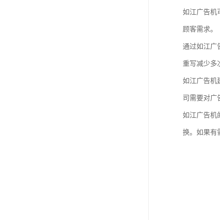
教学一体机
如江广告机
自助终端机
顾客需求。
通过如江广
多媒体广告机
重写减少多
触摸广告机
如江广告机
条形屏数字标牌
司需要对广
预防接种排队叫号
如江广告机
换。如果有