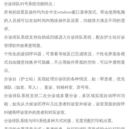
分诊排队叫号系统功能特点：
所有的设置及操作均为全中文windows窗口菜单形式。即会使用电脑
的人员就可以在短时间内熟练操作及设置，功能强大满足不同的需
求。
分诊排队系统支持自助或扫描进入分诊排队系统，配合护士站分诊
管理软件效果更明显。
个性化的虚拟呼叫器，可查看等候及已完成情况，个性化界面各模
式自由随意转换并可隐藏，不占用操作界面的空间，可以半透明显
示。
分诊台（护士站）实现处理分诊区的各种情况，如：帮患者、优先
插队（如老、军人）、复诊、转移科室、弃号等。
分诊排队系统支持二次分诊或多重分诊，多区域实现自动呼叫功
能，如先从大候诊区呼叫几位患者到诊室外候诊，诊室里面的按呼
叫键再呼诊室外的患者到对应诊室。
分诊排队系统与HIS系统多种方式对接，无需另配打印机出票。
灵活的出票序号方式：患者的单、处打印排队序号或护士站打印排