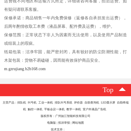
运费视不同地区和运输方式而定，详细请咨询客服，拍后运费。如
有疑问请联系客服。
保修承诺：商品销售一年内免费保修（返修各自承担发出运费），
后两年酌情收取工本费（液晶屏幕、配件费及运费），维护。
保修范围：正常状态下非人为因素而无法使用，以及使用产品制造
或组装上的瑕疵。
纸箱包装：洁净牢固，能严密封闭，具有较好的防尘防潮性能，打
木架包装：货物不易磕碰，因而能有效保护商品安全。
m.gzrujiang.b2b168.com
Top
主营产品：排队机 叫号机 工业一体机 排队叫号系统 评价器 自助查询机 LED显示屏 自助终端
机 触控一体机 平板会议一体机 教学一体机 室户外液晶广告机
版权所有：广州如江智能科技有限公司
电脑版
|
投诉举报
|
网站地图
技术支持：
八方资源网