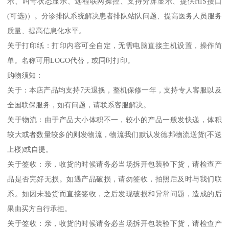
示、叫号状态显示、远程联网操控、支持分屏显示、提供HIS接口
(可选)）。分诊排队系统解决患者排队站队问题、提高医务人员服务
质量、提高信息化水平。
关于打印纸：打印内容可全自定，无需电脑直接主机设置，操作简
单。名称可用LOGO代替，或同时打印。
购物须知：
关于：本店产品均支持7天退换，整机保修一年，支持专人客服以及
全国联保服务，如有问题，请联系客服解决。
关于物流：由于产品大小体积不一，较小的产品一般发快递，体积
较大或者数量较多的则发物流，物流我们默认发德邦物流送货(不送
上楼)或自提。
关于签收：亲，收货的时候请务必当场拆开包装验下货，请检查产
品是否完好无损。如遇产品破损，请勿签收，拍照后及时与我们联
系。如因未验货而直接签收，之后发现破损和异常问题，造成的后
果由买方自行承担。
关于签收：亲，收货的时候请务必当场拆开包装验下货，请检查产