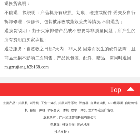
退换货说明：
不能退、换说明：产品机身有破损、划痕、碰撞或配件 丢失及自行
拆卸修理，保修卡、包装被涂改或撕毁丢失等情况 不能退货；
退换货说明：由于买家排错产品或不想要等非质量问题，所产生的
所有费用由买家承担；
退货服务：自签收之日起7天内，非人员 因素而发生的硬件故障，且
商品无损不影响二次销售，产品原包装、配件、赠品、需同时退回
m.gzrujiang.b2b168.com
Top
主营产品：排队机 叫号机 工业一体机 排队叫号系统 评价器 自助查询机 LED显示屏 自助终端
机 触控一体机 平板会议一体机 教学一体机 室户外液晶广告机
版权所有：广州如江智能科技有限公司
电脑版
|
投诉举报
|
网站地图
技术支持：
八方资源网