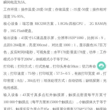
瞬间电流为3A。
工作环境：操作温度-20度-50度；存储温度：-35度-50度；操作相对
湿度 5%-95%。
核心设备：瑞芯微 RK3288方案，1.8GHz四核CPU， 2G RAM内
存，16G Flash硬盘。
输出设备：43英寸LG液晶显示屏，分辨率1920*1080，比例16：9，
点距0.284毫米，亮度300cmd， 对比度 1000：1，显示颜色16.7百万
色，反应时间8毫秒，可视角度：水平178度/垂直178度，功率：工作
模式小于等于200W，休眠模式小于等于3W。
打印机：打印方式：行式热敏，打印头寿命50km；切刀寿命：50万
次；打印速度：75/秒；打印纸宽：57.5+-0.5 ，有效打印宽度 48，打
印密度：8点/，384点/行；纸张处理方式：自动切纸；缺纸探测：光
电传感器。
输入设备：43英寸真多点红外触摸屏，触摸点密度每平方英寸
100 000个触摸点（每平方厘米15000个触摸点），小触摸体大于等于
直径5，触摸反应力度小于85g，触摸屏分辨率32768*32768，触摸响