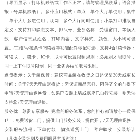
（界面显示：打印机缺纸或工作不正常，请与管理员联系；语音播
报：号票机缺纸）。多种应用模式：单点—单个大厅单使用，集中
—单个大厅多层使用，联网—多个大厅同时使用；小票打印排版自
定义：支持打印静态文本、排队号、业务名称、受理窗口、等候人
数、客户信息及姓名，打印内容、文字样式、颜色、大小均可设
置。/二维码/磁条卡阅读器等功能配件标配可选，支持4合1读卡器：
可读取、、磁卡、IC卡。取号可设置限制规则：必须刷才能取号，
同一上下午取号限制，同一业务办结前取号限制。
退货提示：关于装保管：建议商品装在收货之日起保留30天或更长
时间；关于7天无理由退换货：需保证商品完好、附件齐全的前提下
申请7天无理由退换货，如果已安装上墙或底座已自行安装，则无法
支持您7天无理由退换。
服务优：尊贵专享服务 完善的服务体系，您的担心都请放心—质保
1年，免费送货上门，提供上门服务安装，提供开，7天无理由退换
安装服务流程：下单付款—物流送货上门—客户验收—安装培训
（具体安装细则及费用联系客服咨询）