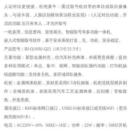
人证对比更便捷，杜绝黄牛：通过取号机自带的单目或双目摄像
头，与读卡器、人脸识别模块算法联合实现1：1人证对比功能，开
启此功能 后只有本人，才允许取号
一机多用，信息查询、宣传展示、智能取号等多功能一体机。
嵌入式智能取号软件，基于安卓系统打造，无、功耗、安全稳定。
产品型号：RJ-Q19/RJ-Q22（18.5寸/21.5寸）
主要功能：新型金属外壳，仿汽车外壳烤漆，外观尊贵典雅；提供
多种应用模式：单点、集中、联网，智能排队预约功能；打印机缺
纸提醒功能；支持多主机、多区域排队服务。
机柜：金属烤漆机柜，其材质采用0.3冷轧钢板，机柜流线型模具制
作；全钢质机体，表面采用汽车工艺金属烤漆，抗刮擦；背板散
热，外形美观。
通讯接口：RJ45标准网口接口，USB2.01标准接口或无线WiFi（需另
购无线WiFi卡）。
电压：AC220V+-10% 50HZ+-1HZ； 功率：22W；频率：50HZ开机