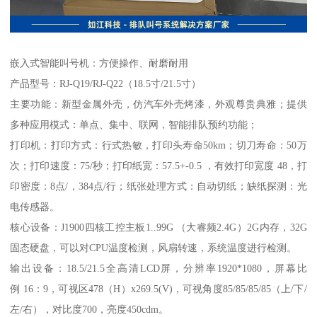
嵌入式智能叫号机：方便操作、耐磨耐用
产品型号：RJ-Q19/RJ-Q22（18.5寸/21.5寸）
主要功能：新型金属外壳，仿汽车外壳烤漆，外观尊贵典雅；提供
多种应用模式：单点、集中、联网，智能排队预约功能；
打印机：打印方式：行式热敏，打印头寿命50km；切刀寿命：50万
次；打印速度：75/秒；打印纸宽：57.5+-0.5 ，有效打印宽度 48，打
印密度：8点/，384点/行；纸张处理方式：自动切纸；缺纸探测：光
电传感器。
核心设备：J1900四核工控主板1..99G （大睿频2.4G）2G内存，32G
固态硬盘，可以对CPU温度检测，风扇转速，系统温度进行检测。
输出设备：18.5/21.5全高清LCD屏，分辨率1920*1080，屏幕比
例 16：9，可视区478（H）x269.5(V)，可视角度85/85/85/85（上/下/
左/右），对比度700，亮度450cdm。