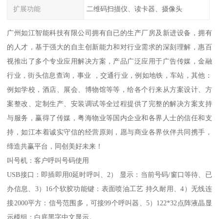
扩展功能
二维码扫描仪、读卡器、摄像头
广州如江智能科技有限公司拥有自已的生产厂房及新进设备，拥有
的人才，基于强大的自主创新能力和对行业需求的深刻理解，惠百
视推出了多个专业应用解决方案，产品广泛应用于广告传媒，金融
行业，街头信息查询，事业 ，交通行业，例如地铁，车站，其他：
例如学校，酒店、展会、博物馆等等，给各个行来从方案设计、方
案整改、定制生产、安装调试等全过程提供了完整的解决方案支持
与服务，赢得了传媒，粤海物业等国内企业和各界人士的信任和支
持，如江本着诚实守信的经营原则，愿与商业各界伙伴共同携手，
缔造共赢平台，同创美好未来！
叫号机：客户呼叫号码使用
USB接口：即插即用0延时呼叫、2） 显示：当前号码/窗口等待、已
办信息、3）16个软胶功能键：表面喷油工艺 持久耐用、4）无线连
接2000平方：信号范围多，可接99个呼叫器、5）122*32点阵液晶显
示模组：白底黑字中文显示。