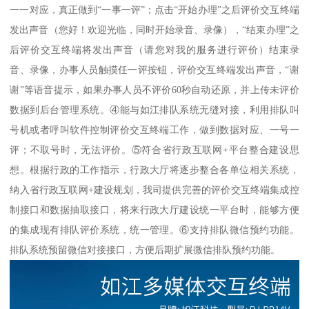
一一对应，真正做到“一事一评”；点击“开始办理”之后评价交互终端
发出声音（您好！欢迎光临，同时开始录音、录像），“结束办理”之
后评价交互终端将发出声音（请您对我的服务进行评价）结束录
音、录像，办事人员触摸任一评按钮，评价交互终端发出声音，“谢
谢”等语音提示，如果办事人员不评价60秒自动还原，并上传未评价
数据到后台管理系统。④能与如江排队系统无缝对接，利用排队叫
号机或者呼叫软件控制评价交互终端工作，做到数据对应、一号一
评；不取号时，无法评价。⑤符合省行政互联网+平台整合建设思
想。根据行政的工作指示，行政大厅将逐步整合各单位相关系统，
纳入省行政互联网+建设规划，我司提供完善的评价交互终端集成控
制接口和数据抽取接口，将来行政大厅建设统一平台时，能够方便
的集成现有排队评价系统，统一管理。⑥支持排队微信预约功能。
排队系统预留微信对接接口，方便后期扩展微信排队预约功能。