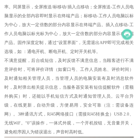
率。同屏显示，全屏推送/标移动/插入点移动；全屏推送-工作人员电
脑显示的全部内容即时显示在终端产品；标移动-工作人员电脑以标
为中心，放大一定倍数的部分内容显示在终端产品。插入点移动-工
作人员电脑以标光标为中心，放大一定倍数的部分内容显示在终端
产品。固件深度定制，通过“设置界面”，无需退出APP即可完成相关
选项，如 ：通电开机、断电开机、定时开关机等。
不满意提醒，后台或短信，及时反馈不满意信息，当顾客进行不满
意评价时，可将评价详情（如窗口号、工作人员姓名、评价时间）
及时通知相关管理人员，当管理人员的电脑安装有及时消息软件
时，及时弹出相关提示信息，当服务器安装有短信提醒软件（需额
外购买）时，还能以手机短信方式及时通知管理人员。云平台升
级，在线更新，自动升级，方便易用，安全可靠（注：需设备连
网）。3种通讯方式，RJ45网络接口（需接RJ45转换盒）USB 2.0、
无线WiF。“0”误操作，一体式外观，一个开机按钮，无音量开关，
避免程序因人为错误退出，声音时高时低。