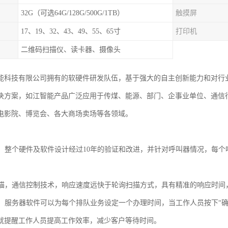
32G（可选64G/128G/500G/1TB）
触摸屏
17、19、32、43、49、55、65寸
打印机
二维码扫描仪、读卡器、摄像头
能科技有限公司拥有的软硬件研发队伍，基于强大的自主创新能力和对行
决方案，如江智能产品广泛应用于传煤、能源、部门、企事业单位、通信
电影院、博览会、各大商场卖场等各领域。
：
可靠，整个硬件及软件设计经过10年的验证和改进，并针对呼叫器情况，每
询扫描，通信控制技术，响应速度远快于轮询扫描方式，具有精准的响应时间，
提醒，服务器软件可以为每个排队业务设定一个办理时间，当工作人员按下“
秒就提醒工作人员提高工作效率，减少客户等待时间。