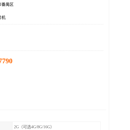
市番禺区
号机
7790
2G（可选4G/8G/16G）