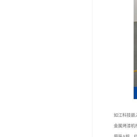
如江科技嵌
金属烤漆机
原装A规，