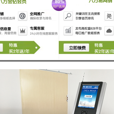
即时显示在终端产品；标移动-工作人员电脑以标为中心，放大一定倍数的
标为中心，放大一定倍数的部分内容显示在终端产品。固件深度定制，通过
开机、断电开机、定时开关机等。
，后台或短信，及时反馈不满意信息，当顾客进行不满意评价时，可将评
管理人员，当管理人员的电脑安装有及时消息软件时，及时弹出相关提示
能以手机短信方式及时通知管理人员。云平台升级，在线更新，自动升级
J45网络接口（需接RJ45转换盒）USB 2.0、无线WiF。“0”误操作
出，声音时高时低。