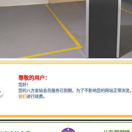
PL07V的9叫号机大理由：设计一体式，功能多样化；一机替代多机，窗口
屏显示器、语音报价钱、多媒体宣传展示终端、查询机、电子签名等设备
屏（双屏、同步）显示、语音播报、宣传展示、通知公告、意见调查、信
取证，遇到工作纠纷时，立即还原，提高工作效率。同屏显示，全屏推送/