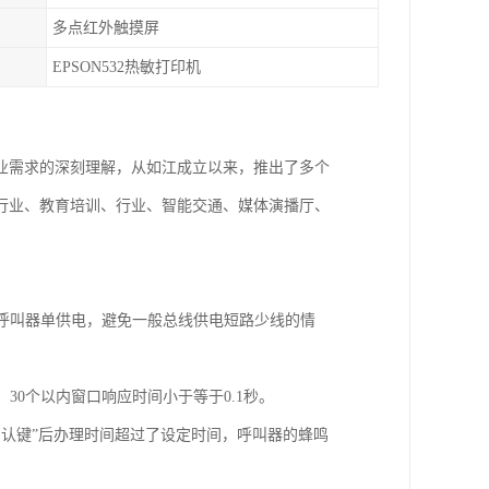
多点红外触摸屏
EPSON532热敏打印机
业需求的深刻理解，从如江成立以来，推出了多个
行业、教育培训、行业、智能交通、媒体演播厅、
个呼叫器单供电，避免一般总线供电短路少线的情
30个以内窗口响应时间小于等于0.1秒。
确认键”后办理时间超过了设定时间，呼叫器的蜂鸣