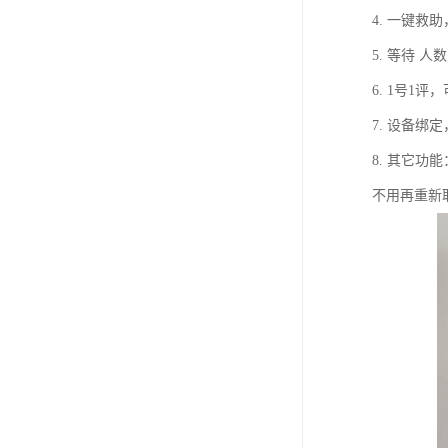
教学一体机
4. 一键
5. 等待 
自助终端机
6. 1号
多媒体广告机
7. 设备
触摸广告机
8. 其它功
条形屏数字标牌
不用再重新
预防接种排队叫号