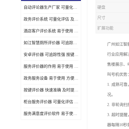
自动评论器生产厂家 可量化评估 适用于多种应用场景
硬盘
壁挂广告机
尺寸
政务评价系统 可量化评估 及时提供反馈
液晶广告机
扩展功能
酒店客户评价系统 易于使用 按键响应速度
会议一体机
如江智慧厕所评价器 可追踪性强 及时提供反馈
广州如江智
落地式广告机
行业应用解
安卓评价器 可追踪性强 按键响应速度
网络广告机
售楼展示、
服务评价器的作用 易于使用 按键响应速度
自助设备终端
叫号机优势
政务服务设备 易于使用 方便数据记录和分析
自助售卖机
1. 成熟
按键评价器 快速准确 及时提供反馈
况。
自助查询机
柜台服务评价器 可量化评估 及时提供反馈
2. 非轮
自助服务终端
服务满意度评价软件 易于使用 及时提供反馈
3. 超时
壁挂式广告机
器每隔10