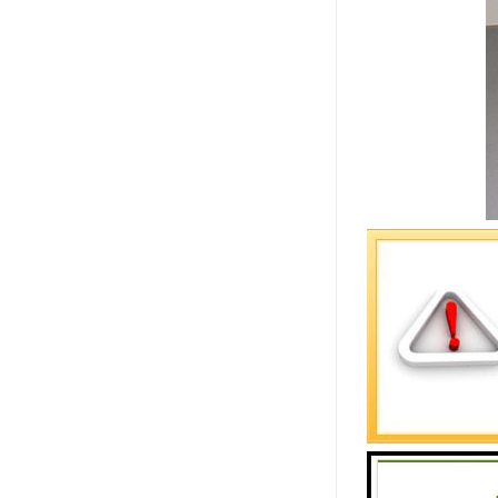
选择RJ-
位牌、、双
频取证、同
证。音视频