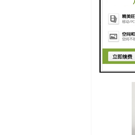
的全部内容
电脑以标光
如 ：通电
不满意提醒
时通知相关
买）时，还
通讯方式，R
人为错误退