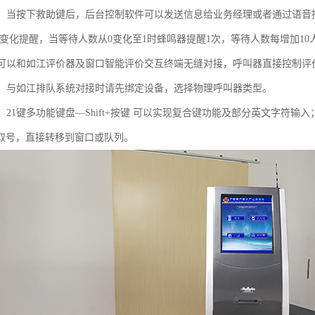
救助，当按下救助键后，后台控制软件可以发送信息给业务经理或者通过语
人数变化提醒，当等待人数从0变化至1时蜂鸣器提醒1次，等待人数每增加10
1评，可以和如江评价器及窗口智能评价交互终端无缝对接，呼叫器直接控制
绑定，与如江排队系统对接时请先绑定设备，选择物理呼叫器类型。
能：21键多功能键盘—Shift+按键 可以实现复合键功能及部分英文字
取号，直接转移到窗口或队列。