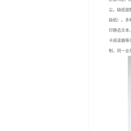
尘。缺纸提
缺纸）。多
印静态文本
卡阅读器等
制，同一业