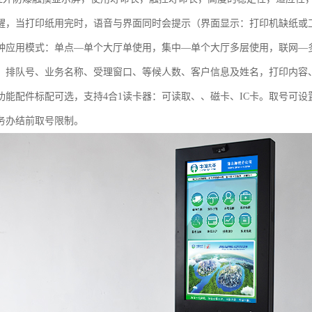
醒，当打印纸用完时，语音与界面同时会提示（界面显示：打印机缺纸或
种应用模式：单点—单个大厅单使用，集中—单个大厅多层使用，联网—
、排队号、业务名称、受理窗口、等候人数、客户信息及姓名，打印内容、
功能配件标配可选，支持4合1读卡器：可读取、、磁卡、IC卡。取号可
务办结前取号限制。