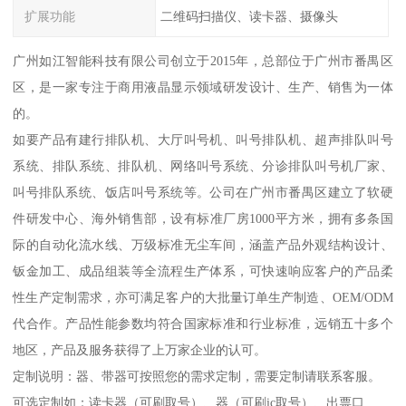
扩展功能
二维码扫描仪、读卡器、摄像头
广州如江智能科技有限公司创立于2015年，总部位于广州市番禺区
区，是一家专注于商用液晶显示领域研发设计、生产、销售为一体
的。
如要产品有建行排队机、大厅叫号机、叫号排队机、超声排队叫号
系统、排队系统、排队机、网络叫号系统、分诊排队叫号机厂家、
叫号排队系统、饭店叫号系统等。公司在广州市番禺区建立了软硬
件研发中心、海外销售部，设有标准厂房1000平方米，拥有多条国
际的自动化流水线、万级标准无尘车间，涵盖产品外观结构设计、
钣金加工、成品组装等全流程生产体系，可快速响应客户的产品柔
性生产定制需求，亦可满足客户的大批量订单生产制造、OEM/ODM
代合作。产品性能参数均符合国家标准和行业标准，远销五十多个
地区，产品及服务获得了上万家企业的认可。
定制说明：器、带器可按照您的需求定制，需要定制请联系客服。
可选定制如：读卡器（可刷取号）、器（可刷ic取号）、出票口