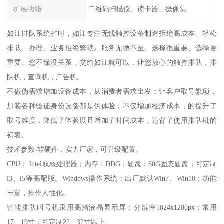
扩展功能
二维码扫描仪、读卡器、摄像头
如江排队系统省时，如江专注无线触控设备制造拒绝高成本、轻松
排队、办理、业务拒绝繁琐。服务无微不至、选择很重要、选择更
重要。您不懂没关系，交给如江就可以，让您放心的触控排队，排
队机，查询机，广告机。
不做伪需求增加设备成本，从消费者需求出发：让客户取号繁琐，
加装各种验证身份设备都是伪体验，不仅增加经济成本，的提升了
取号难度，降低了体验度且增加了时间成本，违背了使用排队机的
初衷。
技术参数-软硬件，实力厂家，可升级配置。
CPU： lntel双核处理器；内存：DDG；硬盘：60G固态硬盘；可定制
i3、i5等高配版。Windows操作系统；出厂默认Win7、Win10；功能
丰富，操作人性化。
智能排队叫号机采用高清液晶显示屏：分辨率1024x1280px；常用
17、19寸；可定制22、32寸以上。