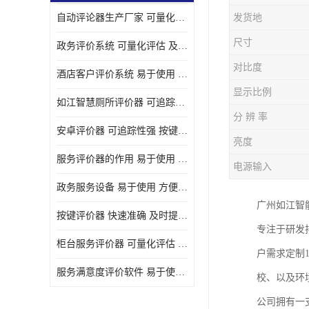
自动评论器生产厂家 可量化评估 适用于多种应用场景
发货地
壁挂广告机
尺寸
政务评价系统 可量化评估 及时提供反馈
液晶广告机
对比度
酒店客户评价系统 易于使用 按键响应速度
会议一体机
显示比例
如江智慧厕所评价器 可追踪性强 及时提供反馈
落地式广告机
分 辨 率
安卓评价器 可追踪性强 按键响应速度
网络广告机
亮度
服务评价器的作用 易于使用 按键响应速度
电源输入
自助设备终端
政务服务设备 易于使用 方便数据记录和分析
自助售卖机
广州如江智
按键评价器 快速准确 及时提供反馈
专注于研发
自助查询机
柜台服务评价器 可量化评估 及时提供反馈
户需求定制
自助服务终端
服务满意度评价软件 易于使用 及时提供反馈
校、以及环
壁挂式广告机
公司拥有一