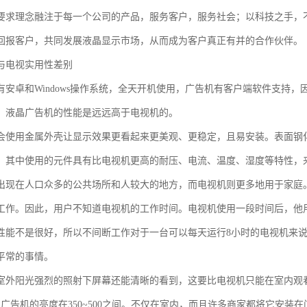
要求理念融注于每一个公司的产品，服务客户，服务社会；以科技之手，
回报客户，共同发展液晶显示市场，从而成为客户真正有并的合作伙伴。
与电视实用性差别
有安卓和Windows操作系统，全天开机使用，广告机有客户端软件支持
。液晶广告机的性能是远远高于电视机的。
会使用金属外壳让显示效果更看起来更美观、更稳定，且易安装。表面钢
，其中使用的元件具有比电视机更高的耐压、电流、温度、湿度等特性，
出现在人口众多的公共场所和人较大的地方，而电视机则更多地用于家庭
工作。因此，用户不知道电视机的工作时间。电视机使用一段时间后，他
性能不是很好，所以不间断工作对于一台可以每天运行8小时的电视机来
平常的事情。
室外阳光强烈的照射下屏幕还能清晰的看到，这要比电视机只能在室内观
普通广告机的亮度在350~500之间。不仅在室内，而且许多商家都将它安