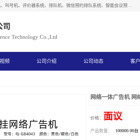
广州如江智能科技有限公司自主研排队叫号系统、工业一体机、叫号机、评价器系统、排队机、微信预约排队系统、智能会议预约系统、自助终端机、自助查询机、LED显示屏、触控一体机、平板会议一体机、教学一体机、室户外液晶广告机等生产以及解决方案，是一家高新技术企业，支持软硬件定制，全国上门安装售后服务。
公司
ce Technology Co.,Ltd
视频
公司介绍
公司动态
客
网络一体广告机 网
面议
价格：
产品数量：
100000.00台