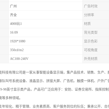
广州
广告时效
齐全
分辨率
4000比1
材质
16:09
背光类型
1920*1080
显示色彩
350cd/m2
可视角度
AC100-240V
外壳材质
能科技有限公司是一家从事智能设备显示端，集产品技术、销售、生产、
排队叫号系统设备、液晶显示、拼接大屏、广告机、触摸一体机、户外广
19-98英寸显示类产品，产品可广泛应用于：安防、证券交易所、指挥控
境等多种领域。
支年轻化、精于管理、业务素质高、客户服务到位的队伍；秉承公开、合