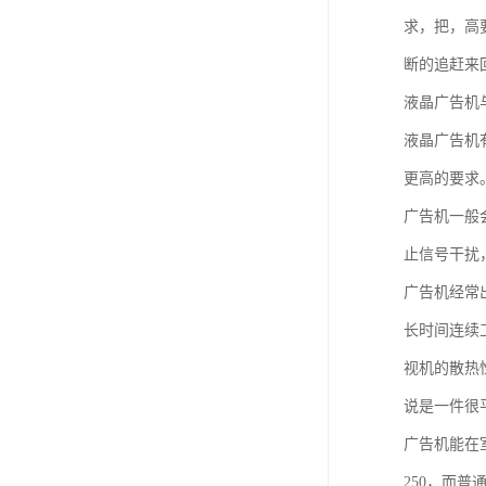
教学一体机
求，把，高
自助终端机
断的追赶来
液晶广告机
多媒体广告机
液晶广告机
触摸广告机
更高的要求
条形屏数字标牌
广告机一般
预防接种排队叫号
止信号干扰
广告机经常
长时间连续
视机的散热
说是一件很
广告机能在
250，而