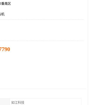
市番禺区
告机
7790
如江科技