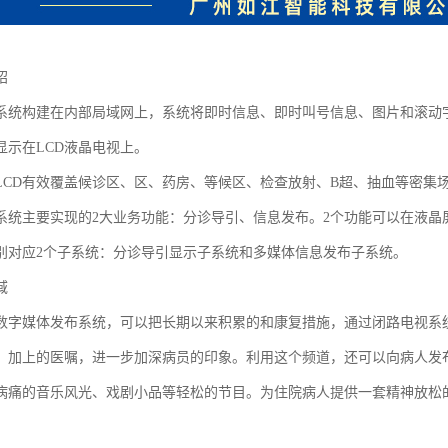
绍
系统构建在内部局域网上，系统将即时信息、即时叫号信息、图片和滚动
显示在LCD液晶电视上。
LCD有效覆盖候诊区、区、药房、等候区、检查放射、B超、抽血等密集
系统主要实现的2大业务功能：分诊导引、信息发布。2个功能可以在液晶
别对应2个子系统：分诊导引显示子系统和多媒体信息发布子系统。
域
数字媒体发布系统，可以把长期以来积累的和康复措施，通过闭路电视系
，加上的医嘱，进一步加深病员的印象。利用这个频道，还可以向病人发
病痛的音乐风光、戏剧小品等轻松的节目。为住院病人提供一套精神放松