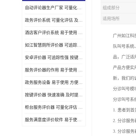
自动评论器生产厂家 可量化评估 适用于多种应用场景
组成部分
壁挂广告机
适用场所
政务评价系统 可量化评估 及时提供反馈
液晶广告机
酒店客户评价系统 易于使用 按键响应速度
广州如江科
会议一体机
如江智慧厕所评价器 可追踪性强 及时提供反馈
队叫号系统
落地式广告机
品，广泛适
安卓评价器 可追踪性强 按键响应速度
网络广告机
产品方便实
服务评价器的作用 易于使用 按键响应速度
自助设备终端
新，我们的
政务服务设备 易于使用 方便数据记录和分析
自助售卖机
分诊叫号模
按键评价器 快速准确 及时提供反馈
分诊叫号系
自助查询机
柜台服务评价器 可量化评估 及时提供反馈
1. 患者
自助服务终端
服务满意度评价软件 易于使用 及时提供反馈
2. 分诊
壁挂式广告机
3. 分诊