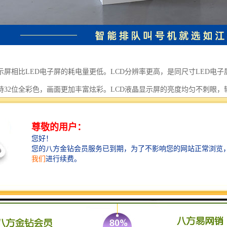
示屏相比LED电子屏的耗电量更低。LCD分辨率更高，是同尺寸LED电子
持32位全彩色，画面更加丰富炫彩。LCD液晶显示屏的亮度均匀不刺眼，
、图片、视频等多种媒体格式。相同尺寸下，LCD液晶显示屏展现的内容比
示，已成为今后发展的趋势，也逼迫现代必须实现显示设备从LED到LCD