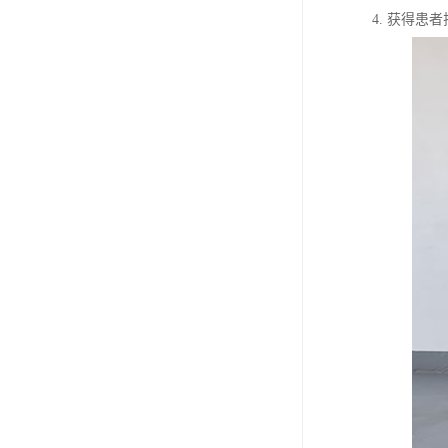
教学一体机
4. 获得
自助终端机
多媒体广告机
触摸广告机
条形屏数字标牌
预防接种排队叫号