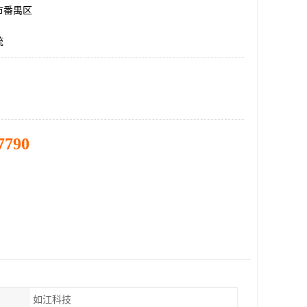
市番禺区
统
7790
如江科技