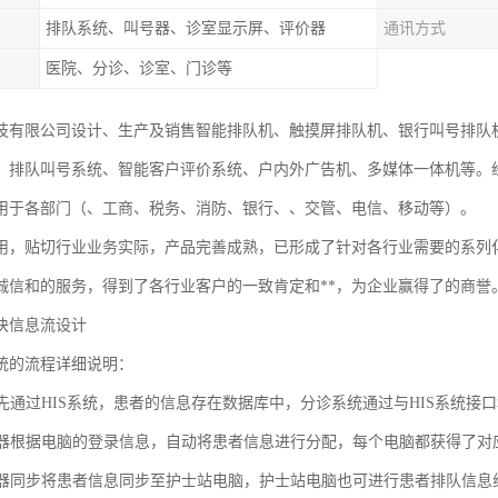
排队系统、叫号器、诊室显示屏、评价器
通讯方式
医院、分诊、诊室、门诊等
技有限公司设计、生产及销售智能排队机、触摸屏排队机、银行叫号排队机
、排队叫号系统、智能客户评价系统、户内外广告机、多媒体一体机等。
用于各部门（、工商、税务、消防、银行、、交管、电信、移动等）。
用，贴切行业业务实际，产品完善成熟，已形成了针对各行业需要的系列
诚信和的服务，得到了各行业客户的一致肯定和**，为企业赢得了的商誉
块信息流设计
统的流程详细说明：
到首先通过HIS系统，患者的信息存在数据库中，分诊系统通过与HIS系统
服务器根据电脑的登录信息，自动将患者信息进行分配，每个电脑都获得了
服务器同步将患者信息同步至护士站电脑，护士站电脑也可进行患者排队信