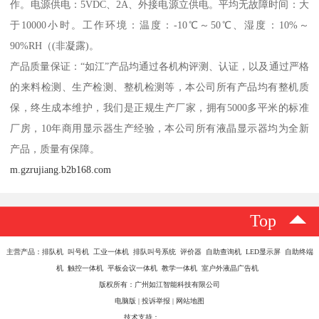
作。电源供电：5VDC、2A、外接电源立供电。平均无故障时间：大
于10000小时。工作环境：温度：-10℃～50℃、湿度：10%～
90%RH（(非凝露)。
产品质量保证：“如江”产品均通过各机构评测、认证，以及通过严格
的来料检测、生产检测、整机检测等，本公司所有产品均有整机质
保，终生成本维护，我们是正规生产厂家，拥有5000多平米的标准
厂房，10年商用显示器生产经验，本公司所有液晶显示器均为全新
产品，质量有保障。
m.gzrujiang.b2b168.com
Top
主营产品：排队机 叫号机 工业一体机 排队叫号系统 评价器 自助查询机 LED显示屏 自助终端
机 触控一体机 平板会议一体机 教学一体机 室户外液晶广告机
版权所有：广州如江智能科技有限公司
电脑版
|
投诉举报
|
网站地图
技术支持：
八方资源网