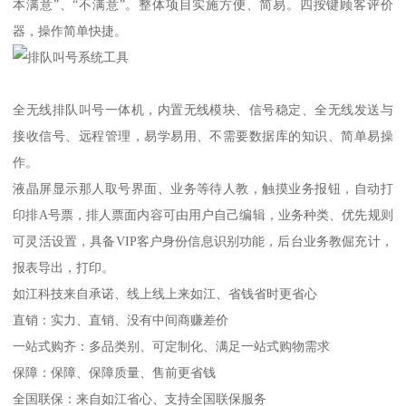
本满意”、“不满意”。整体项目实施方便、简易。四按键顾客评价
器，操作简单快捷。
全无线排队叫号一体机，内置无线模块、信号稳定、全无线发送与
接收信号、远程管理，易学易用、不需要数据库的知识、简单易操
作。
液晶屏显示那人取号界面、业务等待人教，触摸业务报钮，自动打
印排A号票，排人票面内容可由用户自己编辑，业务种类、优先规则
可灵活设置，具备VIP客户身份信息识别功能，后台业务教倔充计，
报表导出，打印。
如江科技来自承诺、线上线上来如江、省钱省时更省心
直销：实力、直销、没有中间商赚差价
一站式购齐：多品类别、可定制化、满足一站式购物需求
保障：保障、保障质量、售前更省钱
全国联保：来自如江省心、支持全国联保服务