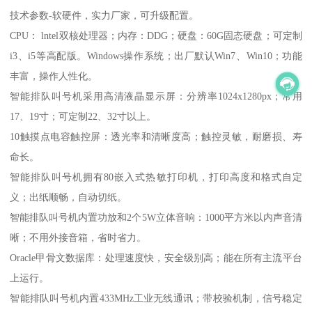
技术参数-软硬件，实力厂家，可升级配置。
CPU： lntel双核处理器；内存：DDG；硬盘：60G固态硬盘；可定制
i3、i5等高配版。Windows操作系统；出厂默认Win7、Win10；功能
丰富，操作人性化。
智能排队叫号机采用高清液晶显示屏：分辨率1024x1280px；常用
17、19寸；可定制22、32寸以上。
10触摸点电容触控屏：透光率和清晰度高；触控灵敏，耐磨损、寿
命长。
智能排队叫号机拥有80嵌入式热敏打印机，打印高度和格式自定
义；出纸顺畅，自动切纸。
智能排队叫号机内置功放和2个5W立体音响：1000平方米以内声音清
晰；不用外接音箱，省时省力。
Oracle甲骨文数据库：处理速度快，安全级别高；能在所有主流平台
上运行。
智能排队叫号机内置433MHz工业无线通讯；带校验机制，信号稳定