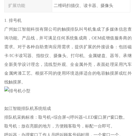
扩展功能
二维码扫描仪、读卡器、摄像头
1. 排号机
广州如江智能科技有限公司的触摸排队叫号机集成了多媒体信息查
询功能。产品线，并可满足任何系统集成商，OEM或增值服务商的
需求。对于各种自助查询应用需求，提供扩展的外接设备：包括磁
卡/IC卡读写器、指纹仪、摄像头、打印机、金属键盘、器等。承继
全新美学设计理念，流线型外观、全金属外壳，表面处理采用汽车
金属烤漆工艺。根据不同的使用环境选择适合的电容触摸屏或红外
线触摸屏。
如江智能排队机系统组成
排队机采购标准：取号机+综合屏+(呼叫器+LED窗口屏)*窗口数。
取号机：放在亮眼的地方，方便顾客取号，标配一台即可。
呼叫器：办理窗口工作人员呼叫顾客号码时用，一个窗口一个。