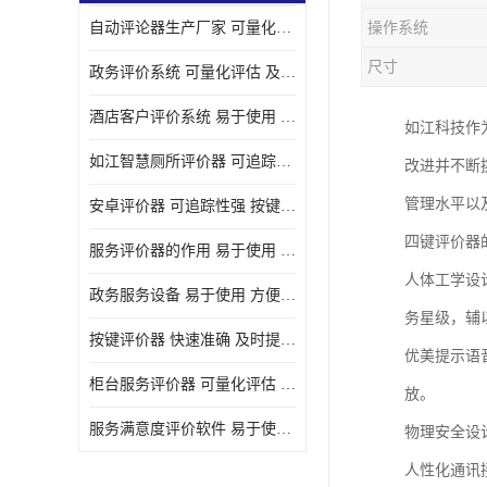
自动评论器生产厂家 可量化评估 适用于多种应用场景
操作系统
壁挂广告机
尺寸
政务评价系统 可量化评估 及时提供反馈
液晶广告机
酒店客户评价系统 易于使用 按键响应速度
如江科技作
会议一体机
如江智慧厕所评价器 可追踪性强 及时提供反馈
改进并不断
落地式广告机
管理水平以
安卓评价器 可追踪性强 按键响应速度
网络广告机
四键评价器
服务评价器的作用 易于使用 按键响应速度
自助设备终端
人体工学设
政务服务设备 易于使用 方便数据记录和分析
自助售卖机
务星级，辅
按键评价器 快速准确 及时提供反馈
优美提示语
自助查询机
柜台服务评价器 可量化评估 及时提供反馈
放。
自助服务终端
服务满意度评价软件 易于使用 及时提供反馈
物理安全设
壁挂式广告机
人性化通讯