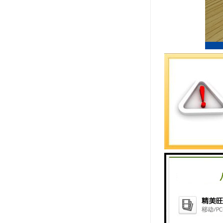
评价器产品
两种外观，
同场所。
如江科技安
信息查询、
外接TF卡、
安卓触摸评
护。