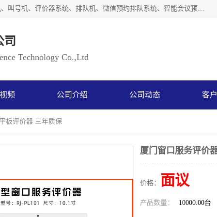
广州如江智能科技有限公司自主研排队叫号系统、工业一体机、叫号机、评价器系统、排队机、微信预约排队系统、智能会议预约系统、自助终端机、自助查询机、LED显示屏、触控一体机、平板会议一体机、教学一体机、室户外液晶广告机等生产以及解决方案，是一家高新技术企业，支持软硬件定制，全国上门安装售后服务。
公司
ce Technology Co.,Ltd
视频
公司介绍
公司动态
客
 平板评价器 三年质保
厦门窗口服务评价器
面议
价格：
产品数量：
10000.00台