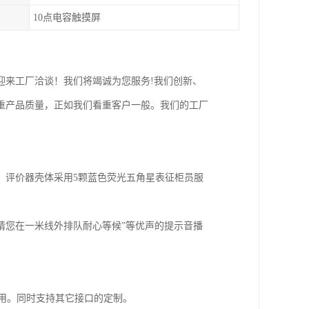
10点电容触摸屏
迎来工厂洽谈！我们将竭诚为您服务!我们创新、
重产品质量，正如我们看重客户一般。我们的工厂
。评价器壳体采用5颗蓝色荧光五角星表征柜员服
“请您在一米线外排队耐心等候”等优声的提示音播
使用。同时支持其它接口的定制。