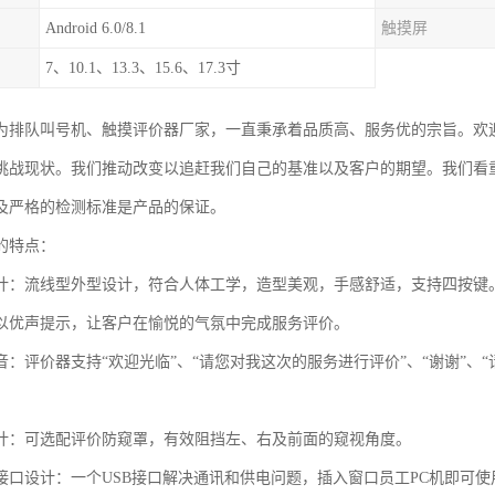
Android 6.0/8.1
触摸屏
7、10.1、13.3、15.6、17.3寸
为排队叫号机、触摸评价器厂家，一直秉承着品质高、服务优的宗旨。欢
挑战现状。我们推动改变以追赶我们自己的基准以及客户的期望。我们看
及严格的检测标准是产品的保证。
的特点：
计：流线型外型设计，符合人体工学，造型美观，手感舒适，支持四按键
以优声提示，让客户在愉悦的气氛中完成服务评价。
音：评价器支持“欢迎光临”、“请您对我这次的服务进行评价”、“谢谢”、
计：可选配评价防窥罩，有效阻挡左、右及前面的窥视角度。
接口设计：一个USB接口解决通讯和供电问题，插入窗口员工PC机即可