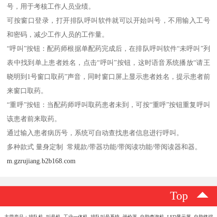
号，用于考核工作人员业绩。
可按窗口登录，打开排队呼叫软件就可以开始叫号，不用输入工号
和密码，减少工作人员的工作量。
“呼叫”按钮：配药师根据单配药完成后，在排队呼叫软件“未呼叫”列
表中找到单上患者姓名，点击“呼叫”按钮，这时语音系统播放“请王
晓明到1号窗口取药”声音，同时窗口屏上显示患者姓名，提示患者前
来窗口取药。
“重呼”按钮：当配药师呼叫取药患者未到，可按“重呼”按钮重复呼叫
该患者前来取药。
通过输入患者病历号，系统可自动查找患者信息进行呼叫。
多种款式 量身定制 常规款/带器功能/带阅读功能/带阅读器和器。
m.gzrujiang.b2b168.com
Top
主营产品：排队机 叫号机 工业一体机 排队叫号系统 评价器 自助查询机 LED显示屏 自助终端