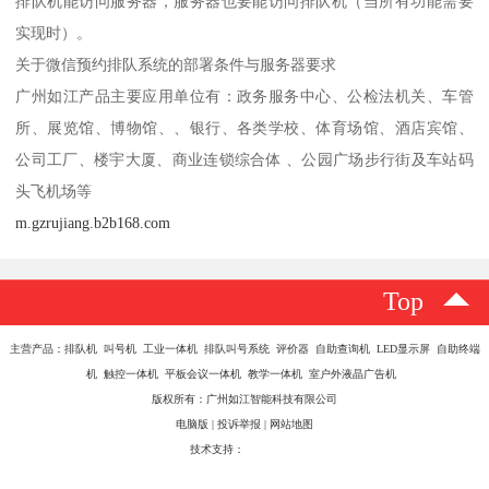
排队机能访问服务器，服务器也要能访问排队机（当所有功能需要
实现时）。
关于微信预约排队系统的部署条件与服务器要求
广州如江产品主要应用单位有：政务服务中心、公检法机关、车管
所、展览馆、博物馆、、银行、各类学校、体育场馆、酒店宾馆、
公司工厂、楼宇大厦、商业连锁综合体 、公园广场步行街及车站码
头飞机场等
m.gzrujiang.b2b168.com
Top
主营产品：排队机 叫号机 工业一体机 排队叫号系统 评价器 自助查询机 LED显示屏 自助终端
机 触控一体机 平板会议一体机 教学一体机 室户外液晶广告机
版权所有：广州如江智能科技有限公司
电脑版
|
投诉举报
|
网站地图
技术支持：
八方资源网