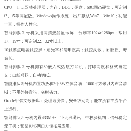
CPU： lntel双核处理器；内存：DDG；硬盘：60G固态硬盘；可定制
i3、i5等高配版。Windows操作系统；出厂默认Win7、Win10；功能
丰富，操作人性化。
智能排队叫号机采用高清液晶显示屏：分辨率1024x1280px；常用
17、19寸；可定制22、32寸以上。
10触摸点电容触控屏：透光率和清晰度高；触控灵敏，耐磨损、寿
命长。
智能排队叫号机拥有80嵌入式热敏打印机，打印高度和格式自定
义；出纸顺畅，自动切纸。
智能排队叫号机内置功放和2个5W立体音响：1000平方米以内声音清
晰；不用外接音箱，省时省力。
Oracle甲骨文数据库：处理速度快，安全级别高；能在所有主流平台
上运行。
智能排队叫号机内置433MHz工业无线通讯；带校验机制，信号稳定
无干扰；预留RJ45网口方便拓展应用。